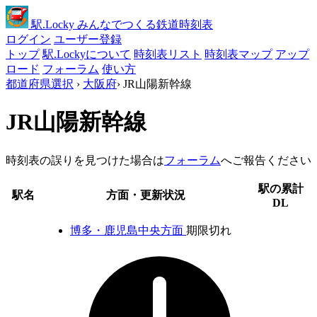
駅
.Locky
みんなでつくる鉄道時刻表
ログイン
ユーザー登録
トップ
駅.Lockyについて
時刻表リスト
時刻表マップ
アップ
ロード
フォーラム
使い方
都道府県選択
›
大阪府
›
JR山陽新幹線
JR山陽新幹線
時刻表の誤りを見つけた場合は
フォーラム
へご報告ください
駅の累計
駅名
方面・更新状況
DL
博多・鹿児島中央方面
期限切れ