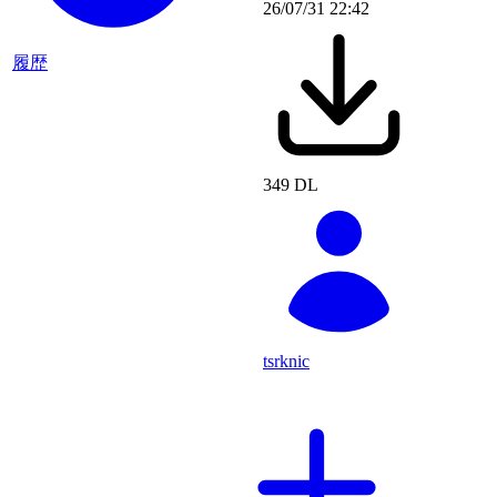
26/07/31 22:42
履歴
349 DL
tsrknic