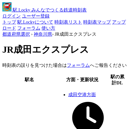
駅
.Locky
みんなでつくる鉄道時刻表
ログイン
ユーザー登録
トップ
駅.Lockyについて
時刻表リスト
時刻表マップ
アップ
ロード
フォーラム
使い方
都道府県選択
›
神奈川県
›
JR成田エクスプレス
JR成田エクスプレス
時刻表の誤りを見つけた場合は
フォーラム
へご報告ください
駅の累
駅名
方面・更新状況
計DL
成田空港方面