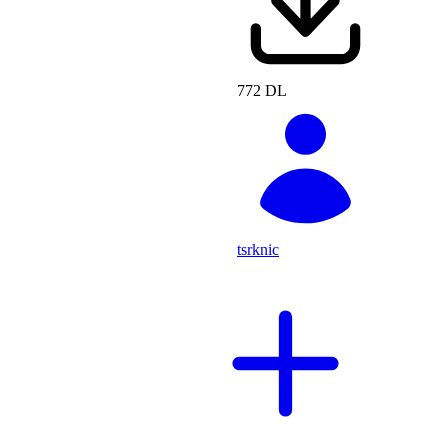
772 DL
tsrknic