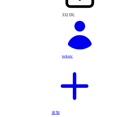
332 DL
tsrknic
追加