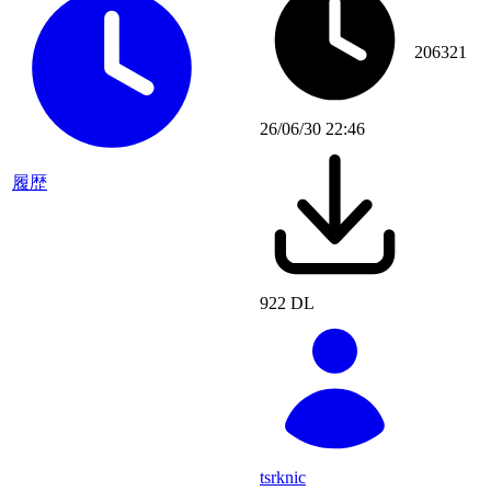
206321
26/06/30 22:46
履歴
922 DL
tsrknic