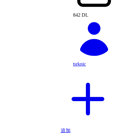
842 DL
tsrknic
追加