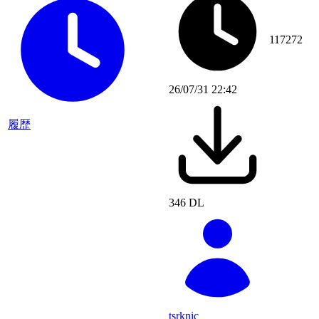
117272
26/07/31 22:42
履歴
346 DL
tsrknic