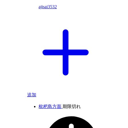
ajisai3532
追加
枇杷島方面
期限切れ