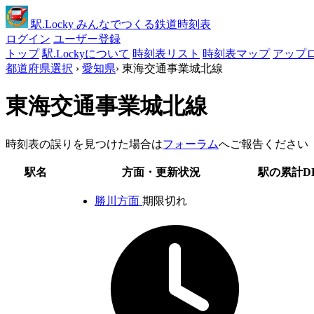
駅
.Locky
みんなでつくる鉄道時刻表
ログイン
ユーザー登録
トップ
駅.Lockyについて
時刻表リスト
時刻表マップ
アップ
都道府県選択
›
愛知県
›
東海交通事業城北線
東海交通事業城北線
時刻表の誤りを見つけた場合は
フォーラム
へご報告ください
駅名
方面・更新状況
駅の累計D
勝川方面
期限切れ