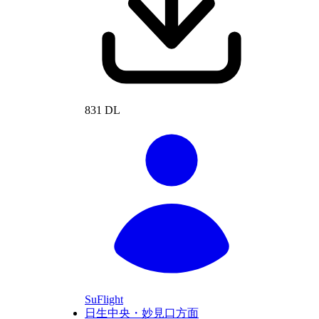
831 DL
SuFlight
日生中央・妙見口方面