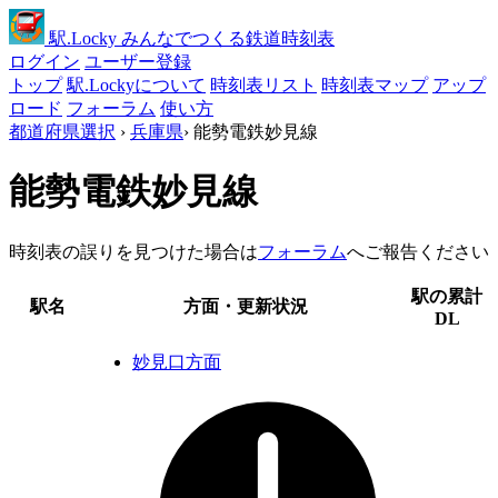
駅
.Locky
みんなでつくる鉄道時刻表
ログイン
ユーザー登録
トップ
駅.Lockyについて
時刻表リスト
時刻表マップ
アップ
ロード
フォーラム
使い方
都道府県選択
›
兵庫県
›
能勢電鉄妙見線
能勢電鉄妙見線
時刻表の誤りを見つけた場合は
フォーラム
へご報告ください
駅の累計
駅名
方面・更新状況
DL
妙見口方面