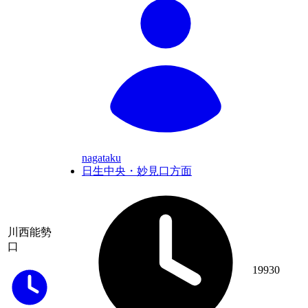
nagataku
日生中央・妙見口方面
川西能勢
口
19930