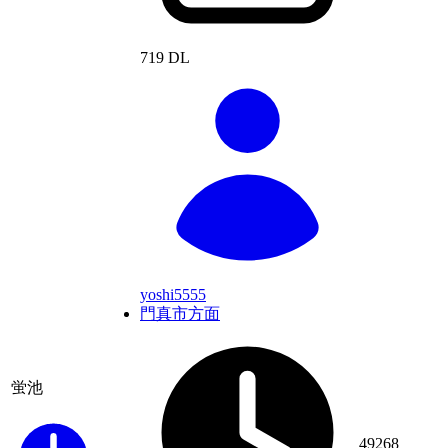
719 DL
yoshi5555
門真市方面
蛍池
49268