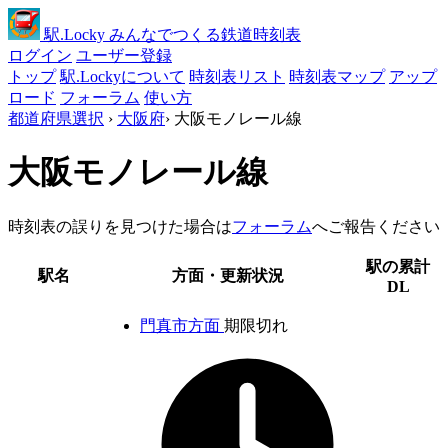
駅
.Locky
みんなでつくる鉄道時刻表
ログイン
ユーザー登録
トップ
駅.Lockyについて
時刻表リスト
時刻表マップ
アップ
ロード
フォーラム
使い方
都道府県選択
›
大阪府
›
大阪モノレール線
大阪モノレール線
時刻表の誤りを見つけた場合は
フォーラム
へご報告ください
駅の累計
駅名
方面・更新状況
DL
門真市方面
期限切れ