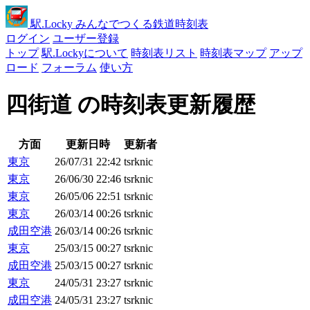
駅
.Locky
みんなでつくる鉄道時刻表
ログイン
ユーザー登録
トップ
駅.Lockyについて
時刻表リスト
時刻表マップ
アップ
ロード
フォーラム
使い方
四街道 の時刻表更新履歴
方面
更新日時
更新者
東京
26/07/31 22:42
tsrknic
東京
26/06/30 22:46
tsrknic
東京
26/05/06 22:51
tsrknic
東京
26/03/14 00:26
tsrknic
成田空港
26/03/14 00:26
tsrknic
東京
25/03/15 00:27
tsrknic
成田空港
25/03/15 00:27
tsrknic
東京
24/05/31 23:27
tsrknic
成田空港
24/05/31 23:27
tsrknic