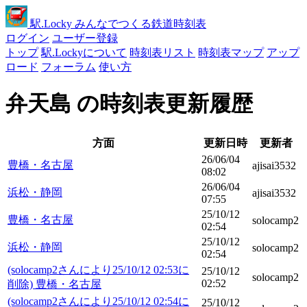
駅
.Locky
みんなでつくる鉄道時刻表
ログイン
ユーザー登録
トップ
駅.Lockyについて
時刻表リスト
時刻表マップ
アップ
ロード
フォーラム
使い方
弁天島 の時刻表更新履歴
方面
更新日時
更新者
26/06/04
豊橋・名古屋
ajisai3532
08:02
26/06/04
浜松・静岡
ajisai3532
07:55
25/10/12
豊橋・名古屋
solocamp2
02:54
25/10/12
浜松・静岡
solocamp2
02:54
(solocamp2さんにより25/10/12 02:53に
25/10/12
solocamp2
02:52
削除) 豊橋・名古屋
(solocamp2さんにより25/10/12 02:54に
25/10/12