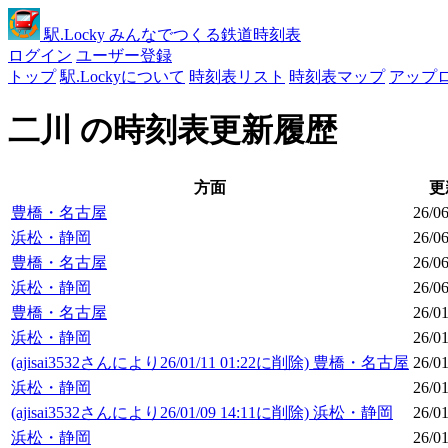
駅
.Locky
みんなでつくる鉄道時刻表
ログイン
ユーザー登録
トップ
駅.Lockyについて
時刻表リスト
時刻表マップ
アップ
二川 の時刻表更新履歴
方面
更
豊橋・名古屋
26/06
浜松・静岡
26/06
豊橋・名古屋
26/06
浜松・静岡
26/06
豊橋・名古屋
26/01
浜松・静岡
26/01
(ajisai3532さんにより26/01/11 01:22に削除) 豊橋・名古屋
26/01
浜松・静岡
26/01
(ajisai3532さんにより26/01/09 14:11に削除) 浜松・静岡
26/01
浜松・静岡
26/01