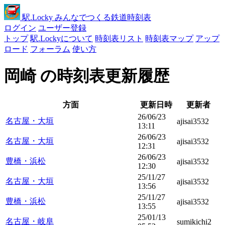
駅
.Locky
みんなでつくる鉄道時刻表
ログイン
ユーザー登録
トップ
駅.Lockyについて
時刻表リスト
時刻表マップ
アップ
ロード
フォーラム
使い方
岡崎 の時刻表更新履歴
方面
更新日時
更新者
26/06/23
名古屋・大垣
ajisai3532
13:11
26/06/23
名古屋・大垣
ajisai3532
12:31
26/06/23
豊橋・浜松
ajisai3532
12:30
25/11/27
名古屋・大垣
ajisai3532
13:56
25/11/27
豊橋・浜松
ajisai3532
13:55
25/01/13
名古屋・岐阜
sumikichi2