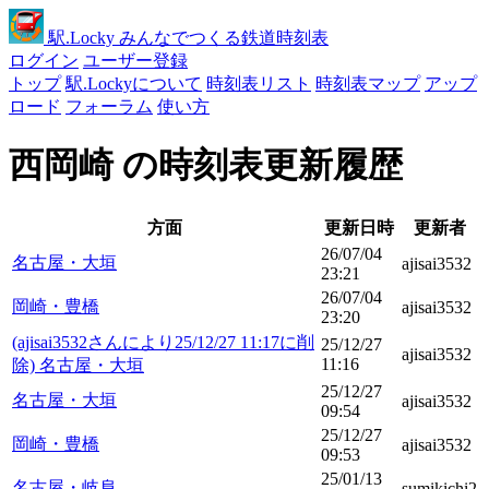
駅
.Locky
みんなでつくる鉄道時刻表
ログイン
ユーザー登録
トップ
駅.Lockyについて
時刻表リスト
時刻表マップ
アップ
ロード
フォーラム
使い方
西岡崎 の時刻表更新履歴
方面
更新日時
更新者
26/07/04
名古屋・大垣
ajisai3532
23:21
26/07/04
岡崎・豊橋
ajisai3532
23:20
(ajisai3532さんにより25/12/27 11:17に削
25/12/27
ajisai3532
11:16
除) 名古屋・大垣
25/12/27
名古屋・大垣
ajisai3532
09:54
25/12/27
岡崎・豊橋
ajisai3532
09:53
25/01/13
名古屋・岐阜
sumikichi2