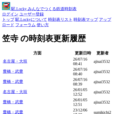
駅
.Locky
みんなでつくる鉄道時刻表
ログイン
ユーザー登録
トップ
駅.Lockyについて
時刻表リスト
時刻表マップ
アップ
ロード
フォーラム
使い方
笠寺 の時刻表更新履歴
方面
更新日時
更新者
26/07/16
名古屋・大垣
ajisai3532
08:41
26/07/16
豊橋・武豊
ajisai3532
08:40
26/07/16
豊橋・武豊
ajisai3532
08:39
26/01/05
名古屋・大垣
ajisai3532
12:52
26/01/05
豊橋・武豊
ajisai3532
12:51
23/12/06
豊橋・武豊
sumikichi2