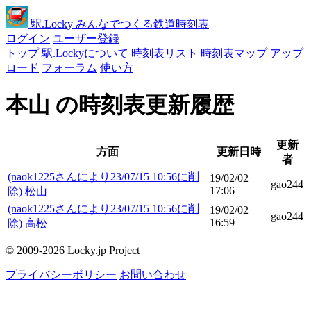
駅
.Locky
みんなでつくる鉄道時刻表
ログイン
ユーザー登録
トップ
駅.Lockyについて
時刻表リスト
時刻表マップ
アップ
ロード
フォーラム
使い方
本山 の時刻表更新履歴
更新
方面
更新日時
者
(naok1225さんにより23/07/15 10:56に削
19/02/02
gao244
17:06
除) 松山
(naok1225さんにより23/07/15 10:56に削
19/02/02
gao244
16:59
除) 高松
© 2009-2026 Locky.jp Project
プライバシーポリシー
お問い合わせ