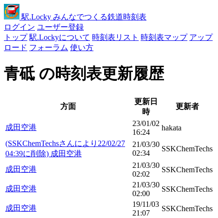
駅
.Locky
みんなでつくる鉄道時刻表
ログイン
ユーザー登録
トップ
駅.Lockyについて
時刻表リスト
時刻表マップ
アップ
ロード
フォーラム
使い方
青砥 の時刻表更新履歴
更新日
方面
更新者
時
23/01/02
成田空港
hakata
16:24
(SSKChemTechsさんにより22/02/27
21/03/30
SSKChemTechs
02:34
04:39に削除) 成田空港
21/03/30
成田空港
SSKChemTechs
02:02
21/03/30
成田空港
SSKChemTechs
02:00
19/11/03
成田空港
SSKChemTechs
21:07