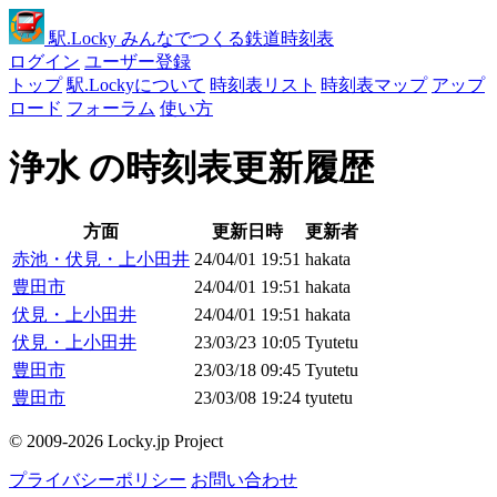
駅
.Locky
みんなでつくる鉄道時刻表
ログイン
ユーザー登録
トップ
駅.Lockyについて
時刻表リスト
時刻表マップ
アップ
ロード
フォーラム
使い方
浄水 の時刻表更新履歴
方面
更新日時
更新者
赤池・伏見・上小田井
24/04/01 19:51
hakata
豊田市
24/04/01 19:51
hakata
伏見・上小田井
24/04/01 19:51
hakata
伏見・上小田井
23/03/23 10:05
Tyutetu
豊田市
23/03/18 09:45
Tyutetu
豊田市
23/03/08 19:24
tyutetu
© 2009-2026 Locky.jp Project
プライバシーポリシー
お問い合わせ