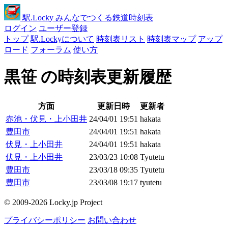
駅
.Locky
みんなでつくる鉄道時刻表
ログイン
ユーザー登録
トップ
駅.Lockyについて
時刻表リスト
時刻表マップ
アップ
ロード
フォーラム
使い方
黒笹 の時刻表更新履歴
方面
更新日時
更新者
赤池・伏見・上小田井
24/04/01 19:51
hakata
豊田市
24/04/01 19:51
hakata
伏見・上小田井
24/04/01 19:51
hakata
伏見・上小田井
23/03/23 10:08
Tyutetu
豊田市
23/03/18 09:35
Tyutetu
豊田市
23/03/08 19:17
tyutetu
© 2009-2026 Locky.jp Project
プライバシーポリシー
お問い合わせ