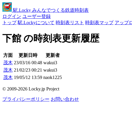
駅
.Locky
みんなでつくる鉄道時刻表
ログイン
ユーザー登録
トップ
駅.Lockyについて
時刻表リスト
時刻表マップ
アップ
下館 の時刻表更新履歴
方面
更新日時
更新者
茂木
23/03/16 00:48
wakui3
茂木
21/02/23 00:21
wakui3
茂木
19/05/12 13:59
naok1225
© 2009-2026 Locky.jp Project
プライバシーポリシー
お問い合わせ