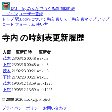
駅
.Locky
みんなでつくる鉄道時刻表
ログイン
ユーザー登録
トップ
駅.Lockyについて
時刻表リスト
時刻表マップ
アップ
ロード
フォーラム
使い方
寺内 の時刻表更新履歴
方面
更新日時
更新者
茂木
23/03/16 00:48
wakui3
下館
23/03/16 00:48
wakui3
茂木
21/02/23 00:21
wakui3
下館
21/02/23 00:21
wakui3
茂木
19/05/12 13:59
naok1225
下館
19/05/12 13:59
naok1225
© 2009-2026 Locky.jp Project
プライバシーポリシー
お問い合わせ