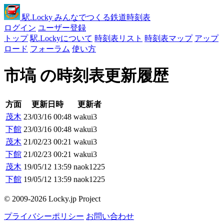
駅
.Locky
みんなでつくる鉄道時刻表
ログイン
ユーザー登録
トップ
駅.Lockyについて
時刻表リスト
時刻表マップ
アップ
ロード
フォーラム
使い方
市塙 の時刻表更新履歴
方面
更新日時
更新者
茂木
23/03/16 00:48
wakui3
下館
23/03/16 00:48
wakui3
茂木
21/02/23 00:21
wakui3
下館
21/02/23 00:21
wakui3
茂木
19/05/12 13:59
naok1225
下館
19/05/12 13:59
naok1225
© 2009-2026 Locky.jp Project
プライバシーポリシー
お問い合わせ