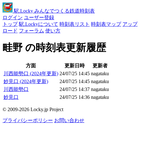
駅
.Locky
みんなでつくる鉄道時刻表
ログイン
ユーザー登録
トップ
駅.Lockyについて
時刻表リスト
時刻表マップ
アップ
ロード
フォーラム
使い方
畦野 の時刻表更新履歴
方面
更新日時
更新者
川西能勢口 (2024年更新)
24/07/25 14:45
nagataku
妙見口 (2024年更新)
24/07/25 14:45
nagataku
川西能勢口
24/07/25 14:37
nagataku
妙見口
24/07/25 14:36
nagataku
© 2009-2026 Locky.jp Project
プライバシーポリシー
お問い合わせ