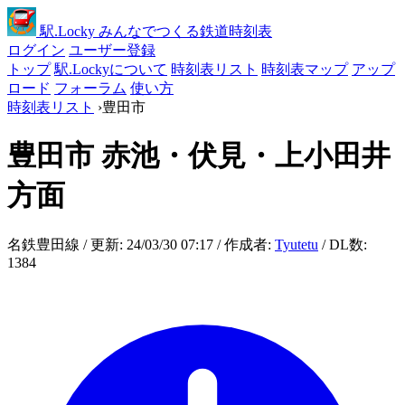
駅
.Locky
みんなでつくる鉄道時刻表
ログイン
ユーザー登録
トップ
駅.Lockyについて
時刻表リスト
時刻表マップ
アップ
ロード
フォーラム
使い方
時刻表リスト
›
豊田市
豊田市
赤池・伏見・上小田井
方面
名鉄豊田線 / 更新: 24/03/30 07:17 / 作成者:
Tyutetu
/ DL数:
1384