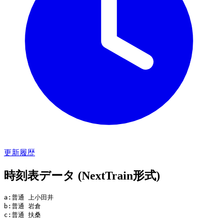
更新履歴
時刻表データ (NextTrain形式)
a:普通 上小田井

b:普通 岩倉

c:普通 扶桑
