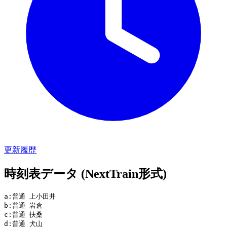
更新履歴
時刻表データ (NextTrain形式)
a:普通 上小田井

b:普通 岩倉

c:普通 扶桑

d:普通 犬山
