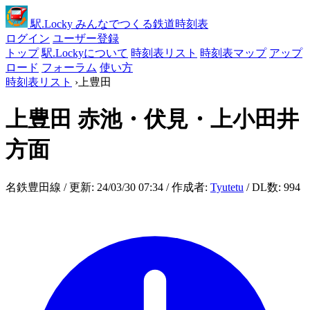
駅
.Locky
みんなでつくる鉄道時刻表
ログイン
ユーザー登録
トップ
駅.Lockyについて
時刻表リスト
時刻表マップ
アップ
ロード
フォーラム
使い方
時刻表リスト
›
上豊田
上豊田
赤池・伏見・上小田井
方面
名鉄豊田線 / 更新: 24/03/30 07:34 / 作成者:
Tyutetu
/ DL数: 994