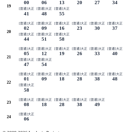
00
06
13
20
27
34
19
[普通]大正
[普通]大正
[普通]大正
41
48
55
[普通]大正
[普通]大正
[普通]大正
[普通]大正
[普通]大正
[普通]大正
02
09
16
23
30
37
20
[普通]大正
[普通]大正
[普通]大正
44
51
58
[普通]大正
[普通]大正
[普通]大正
[普通]大正
[普通]大正
[普通]大正
05
12
19
26
33
40
21
[普通]大正
[普通]大正
47
54
[普通]大正
[普通]大正
[普通]大正
[普通]大正
[普通]大正
[普通]大正
01
09
18
28
38
48
22
[普通]大正
58
[普通]大正
[普通]大正
[普通]大正
[普通]大正
[普通]大正
23
08
18
28
38
49
[普通]大正
24
06