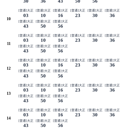
30
36
43
50
56
[普通]大正
[普通]大正
[普通]大正
[普通]大正
[普通]大正
[普通]大正
03
10
16
23
30
36
10
[普通]大正
[普通]大正
[普通]大正
43
50
56
[普通]大正
[普通]大正
[普通]大正
[普通]大正
[普通]大正
[普通]大正
03
10
16
23
30
36
11
[普通]大正
[普通]大正
[普通]大正
43
50
56
[普通]大正
[普通]大正
[普通]大正
[普通]大正
[普通]大正
[普通]大正
03
10
16
23
30
36
12
[普通]大正
[普通]大正
[普通]大正
43
50
56
[普通]大正
[普通]大正
[普通]大正
[普通]大正
[普通]大正
[普通]大正
03
10
16
23
30
36
13
[普通]大正
[普通]大正
[普通]大正
43
50
56
[普通]大正
[普通]大正
[普通]大正
[普通]大正
[普通]大正
[普通]大正
03
10
16
23
30
36
14
[普通]大正
[普通]大正
[普通]大正
43
50
56