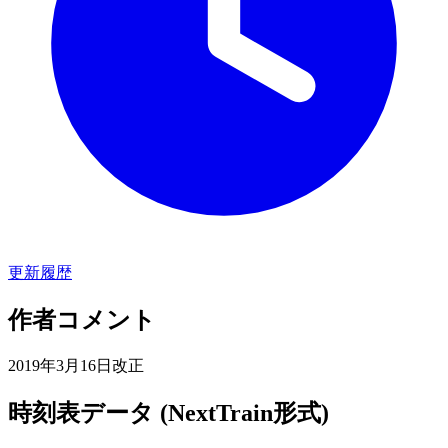
更新履歴
作者コメント
2019年3月16日改正
時刻表データ (NextTrain形式)