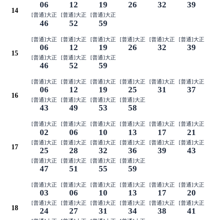
06
12
19
26
32
39
14
[普通]大正
[普通]大正
[普通]大正
46
52
59
[普通]大正
[普通]大正
[普通]大正
[普通]大正
[普通]大正
[普通]大正
06
12
19
26
32
39
15
[普通]大正
[普通]大正
[普通]大正
46
52
59
[普通]大正
[普通]大正
[普通]大正
[普通]大正
[普通]大正
[普通]大正
06
12
19
25
31
37
16
[普通]大正
[普通]大正
[普通]大正
[普通]大正
43
49
53
58
[普通]大正
[普通]大正
[普通]大正
[普通]大正
[普通]大正
[普通]大正
02
06
10
13
17
21
[普通]大正
[普通]大正
[普通]大正
[普通]大正
[普通]大正
[普通]大正
17
25
28
32
36
39
43
[普通]大正
[普通]大正
[普通]大正
[普通]大正
47
51
55
59
[普通]大正
[普通]大正
[普通]大正
[普通]大正
[普通]大正
[普通]大正
03
06
10
13
17
20
[普通]大正
[普通]大正
[普通]大正
[普通]大正
[普通]大正
[普通]大正
18
24
27
31
34
38
41