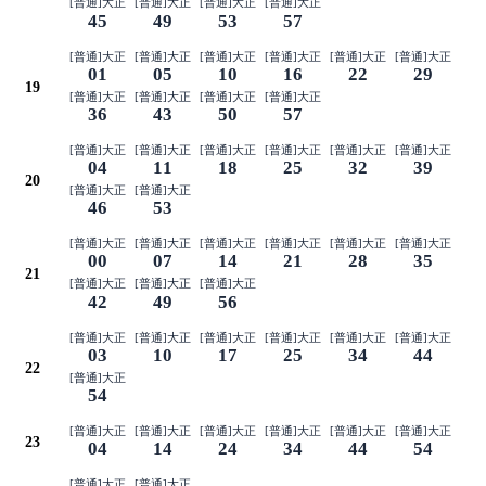
[普通]大正
[普通]大正
[普通]大正
[普通]大正
45
49
53
57
[普通]大正
[普通]大正
[普通]大正
[普通]大正
[普通]大正
[普通]大正
01
05
10
16
22
29
19
[普通]大正
[普通]大正
[普通]大正
[普通]大正
36
43
50
57
[普通]大正
[普通]大正
[普通]大正
[普通]大正
[普通]大正
[普通]大正
04
11
18
25
32
39
20
[普通]大正
[普通]大正
46
53
[普通]大正
[普通]大正
[普通]大正
[普通]大正
[普通]大正
[普通]大正
00
07
14
21
28
35
21
[普通]大正
[普通]大正
[普通]大正
42
49
56
[普通]大正
[普通]大正
[普通]大正
[普通]大正
[普通]大正
[普通]大正
03
10
17
25
34
44
22
[普通]大正
54
[普通]大正
[普通]大正
[普通]大正
[普通]大正
[普通]大正
[普通]大正
23
04
14
24
34
44
54
[普通]大正
[普通]大正