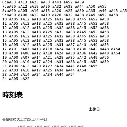
6:aA03 aA13 aA23 aA33 aA43 aA52 aA59

7:aA06 aA12 aA19 aA26 aA32 aA38 aA44 aA50 aA55

8:aA00 aA05 aA10 aA15 aA20 aA25 aA30 aA35 aA40 aA45 aA5
9:aA00 aA06 aA12 aA19 aA26 aA32 aA38 aA45 aA52 aA58

10:aA05 aA12 aA18 aA25 aA32 aA38 aA45 aA52 aA58

11:aA05 aA12 aA18 aA25 aA32 aA38 aA45 aA52 aA58

12:aA05 aA12 aA18 aA25 aA32 aA38 aA45 aA52 aA58

13:aA05 aA12 aA18 aA25 aA32 aA38 aA45 aA52 aA58

14:aA05 aA12 aA18 aA25 aA32 aA38 aA45 aA52 aA58

15:aA05 aA12 aA18 aA25 aA32 aA38 aA45 aA52 aA58

16:aA05 aA12 aA18 aA25 aA31 aA37 aA43 aA49 aA55

17:aA01 aA07 aA13 aA18 aA24 aA30 aA36 aA42 aA48 aA54

18:aA00 aA06 aA12 aA18 aA24 aA30 aA36 aA42 aA48 aA54

19:aA00 aA07 aA14 aA21 aA28 aA35 aA42 aA49 aA56

20:aA03 aA10 aA17 aA24 aA31 aA38 aA45 aA52 aA59

21:aA06 aA13 aA20 aA27 aA34 aA41 aA48 aA55

22:aA03 aA10 aA17 aA25 aA34 aA44 aA54

23:aA04 aA14 aA24 aA34 aA44 aA54

24:aA05 aA22

時刻表
平日
土休日
長堀橋駅 大正方面(上り) 平日