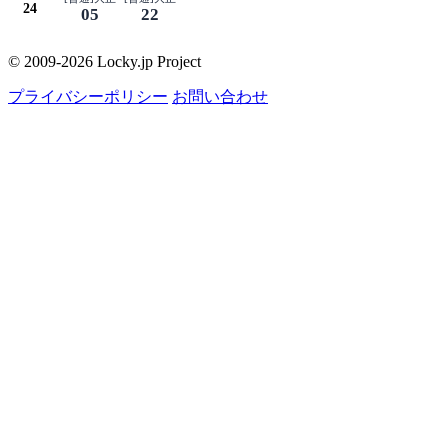
24
05
22
© 2009-2026 Locky.jp Project
プライバシーポリシー
お問い合わせ