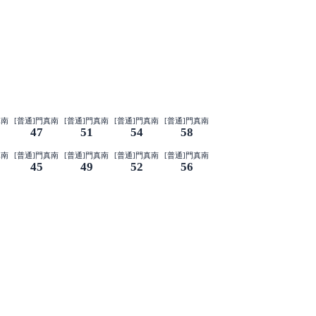
真南
[普通]門真南
[普通]門真南
[普通]門真南
[普通]門真南
47
51
54
58
真南
[普通]門真南
[普通]門真南
[普通]門真南
[普通]門真南
45
49
52
56