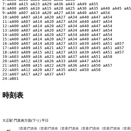
7:aA08 aA15 aA23 aA29 aA36 aA43 aA49 aA55

8:aA00 aA05 aA10 aA15 aA20 aA25 aA30 aA35 aA40 aA45 aA5
9:aA00 aA07 aA14 aA20 aA27 aA34 aA40 aA47 aA54

10:aA00 aA07 aA14 aA20 aA27 aA34 aA40 aA47 aA54

11:aA00 aA07 aA14 aA20 aA27 aA34 aA40 aA47 aA54

12:aA00 aA07 aA14 aA20 aA27 aA34 aA40 aA47 aA54

13:aA00 aA07 aA14 aA20 aA27 aA34 aA40 aA47 aA54

14:aA00 aA07 aA14 aA20 aA27 aA34 aA40 aA47 aA54

15:aA00 aA07 aA14 aA20 aA27 aA34 aA40 aA47 aA54

16:aA00 aA07 aA14 aA20 aA27 aA33 aA39 aA45 aA51 aA57

17:aA03 aA09 aA15 aA21 aA27 aA33 aA39 aA45 aA51 aA57

18:aA03 aA09 aA15 aA21 aA27 aA33 aA39 aA45 aA51 aA57

19:aA03 aA09 aA16 aA23 aA30 aA37 aA44 aA51 aA58

20:aA05 aA12 aA19 aA26 aA33 aA40 aA47 aA54

21:aA01 aA08 aA15 aA22 aA29 aA36 aA43 aA50 aA57

22:aA05 aA12 aA20 aA27 aA35 aA42 aA50 aA58

23:aA07 aA17 aA27 aA37 aA47

24:aB01

時刻表
平日
大正駅 門真南方面(下り) 平日
[普通]門真南
[普通]門真南
[普通]門真南
[普通]門真南
[普通]門真南
[普通