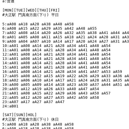
a:普通

[MON][TUE][WED][THU][FRI]

#大正駅 門真南方面(下り) 平日

5:aA08 aA18 aA28 aA38 aA48 aA58

6:aA08 aA15 aA22 aA29 aA35 aA42 aA48 aA55

7:aA02 aA08 aA14 aA20 aA26 aA32 aA35 aA38 aA41 aA44 aA4
8:aA01 aA05 aA08 aA11 aA15 aA18 aA21 aA24 aA28 aA31 aA3
9:aA00 aA04 aA07 aA10 aA14 aA17 aA20 aA24 aA27 aA31 aA3
10:aA01 aA08 aA14 aA21 aA28 aA34 aA41 aA48 aA54

11:aA01 aA08 aA14 aA21 aA28 aA34 aA41 aA48 aA54

12:aA01 aA08 aA14 aA21 aA28 aA34 aA41 aA48 aA54

13:aA01 aA08 aA14 aA21 aA28 aA34 aA41 aA48 aA54

14:aA01 aA08 aA14 aA21 aA28 aA34 aA41 aA48 aA54

15:aA01 aA08 aA14 aA21 aA28 aA34 aA41 aA48 aA54

16:aA01 aA08 aA14 aA21 aA28 aA34 aA41 aA47 aA53 aA59

17:aA05 aA08 aA12 aA15 aA19 aA22 aA26 aA29 aA33 aA36 aA
18:aA02 aA06 aA10 aA14 aA17 aA21 aA24 aA28 aA31 aA35 aA
19:aA00 aA05 aA09 aA14 aA18 aA23 aA30 aA37 aA44 aA51 aA
20:aA05 aA12 aA19 aA26 aA33 aA40 aA47 aA54

21:aA01 aA08 aA15 aA22 aA29 aA36 aA43 aA50 aA57

22:aA05 aA12 aA20 aA27 aA35 aA42 aA50 aA58

23:aA07 aA17 aA27 aA37 aA47

24:aB01

[SAT][SUN][HOL]

#大正駅 門真南方面(下り) 休日

5:aA08 aA18 aA28 aA38 aA48 aA58

6:aA08 aA18 aA28 aA38 aA48 aA58
