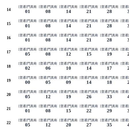
[普通]門真南
[普通]門真南
[普通]門真南
[普通]門真南
[普通]門真南
[普通
14
01
08
14
21
28
[普通]門真南
[普通]門真南
[普通]門真南
[普通]門真南
[普通]門真南
[普通
15
01
08
14
21
28
[普通]門真南
[普通]門真南
[普通]門真南
[普通]門真南
[普通]門真南
[普通
16
01
08
14
21
28
[普通]門真南
[普通]門真南
[普通]門真南
[普通]門真南
[普通]門真南
[普通
17
05
08
12
15
19
[普通]門真南
[普通]門真南
[普通]門真南
[普通]門真南
[普通]門真南
[普通
18
02
06
10
14
17
[普通]門真南
[普通]門真南
[普通]門真南
[普通]門真南
[普通]門真南
[普通
19
00
05
09
14
18
[普通]門真南
[普通]門真南
[普通]門真南
[普通]門真南
[普通]門真南
[普通
20
05
12
19
26
33
[普通]門真南
[普通]門真南
[普通]門真南
[普通]門真南
[普通]門真南
[普通
21
01
08
15
22
29
[普通]門真南
[普通]門真南
[普通]門真南
[普通]門真南
[普通]門真南
[普通
22
05
12
20
27
35