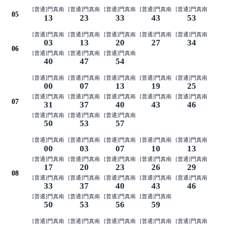
[普通]門真南
[普通]門真南
[普通]門真南
[普通]門真南
[普通]門真南
05
13
23
33
43
53
[普通]門真南
[普通]門真南
[普通]門真南
[普通]門真南
[普通]門真南
03
13
20
27
34
06
[普通]門真南
[普通]門真南
[普通]門真南
40
47
54
[普通]門真南
[普通]門真南
[普通]門真南
[普通]門真南
[普通]門真南
00
07
13
19
25
[普通]門真南
[普通]門真南
[普通]門真南
[普通]門真南
[普通]門真南
07
31
37
40
43
46
[普通]門真南
[普通]門真南
[普通]門真南
50
53
57
[普通]門真南
[普通]門真南
[普通]門真南
[普通]門真南
[普通]門真南
00
03
07
10
13
[普通]門真南
[普通]門真南
[普通]門真南
[普通]門真南
[普通]門真南
17
20
23
26
29
08
[普通]門真南
[普通]門真南
[普通]門真南
[普通]門真南
[普通]門真南
33
37
40
43
46
[普通]門真南
[普通]門真南
[普通]門真南
[普通]門真南
50
53
56
59
[普通]門真南
[普通]門真南
[普通]門真南
[普通]門真南
[普通]門真南