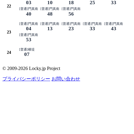
03
10
18
25
33
22
[普通]門真南
[普通]門真南
[普通]門真南
40
48
56
[普通]門真南
[普通]門真南
[普通]門真南
[普通]門真南
[普通]門真南
04
13
23
33
43
23
[普通]門真南
53
[普通]横堤
24
07
© 2009-2026 Locky.jp Project
プライバシーポリシー
お問い合わせ