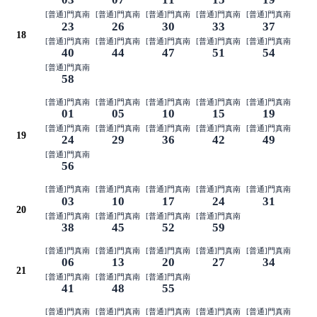
[普通]門真南
[普通]門真南
[普通]門真南
[普通]門真南
[普通]門真南
23
26
30
33
37
18
[普通]門真南
[普通]門真南
[普通]門真南
[普通]門真南
[普通]門真南
40
44
47
51
54
[普通]門真南
58
[普通]門真南
[普通]門真南
[普通]門真南
[普通]門真南
[普通]門真南
01
05
10
15
19
[普通]門真南
[普通]門真南
[普通]門真南
[普通]門真南
[普通]門真南
19
24
29
36
42
49
[普通]門真南
56
[普通]門真南
[普通]門真南
[普通]門真南
[普通]門真南
[普通]門真南
03
10
17
24
31
20
[普通]門真南
[普通]門真南
[普通]門真南
[普通]門真南
38
45
52
59
[普通]門真南
[普通]門真南
[普通]門真南
[普通]門真南
[普通]門真南
06
13
20
27
34
21
[普通]門真南
[普通]門真南
[普通]門真南
41
48
55
[普通]門真南
[普通]門真南
[普通]門真南
[普通]門真南
[普通]門真南