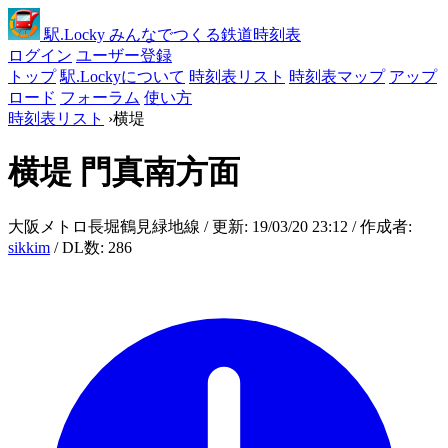
駅
.Locky
みんなでつくる鉄道時刻表
ログイン
ユーザー登録
トップ
駅.Lockyについて
時刻表リスト
時刻表マップ
アップ
ロード
フォーラム
使い方
時刻表リスト
›
横堤
横堤
門真南方面
大阪メトロ長堀鶴見緑地線 / 更新: 19/03/20 23:12 / 作成者:
sikkim
/ DL数: 286