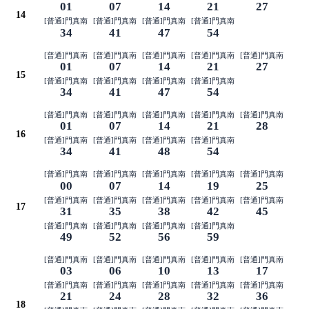
01
07
14
21
27
14
[普通]門真南
[普通]門真南
[普通]門真南
[普通]門真南
34
41
47
54
[普通]門真南
[普通]門真南
[普通]門真南
[普通]門真南
[普通]門真南
01
07
14
21
27
15
[普通]門真南
[普通]門真南
[普通]門真南
[普通]門真南
34
41
47
54
[普通]門真南
[普通]門真南
[普通]門真南
[普通]門真南
[普通]門真南
01
07
14
21
28
16
[普通]門真南
[普通]門真南
[普通]門真南
[普通]門真南
34
41
48
54
[普通]門真南
[普通]門真南
[普通]門真南
[普通]門真南
[普通]門真南
00
07
14
19
25
[普通]門真南
[普通]門真南
[普通]門真南
[普通]門真南
[普通]門真南
17
31
35
38
42
45
[普通]門真南
[普通]門真南
[普通]門真南
[普通]門真南
49
52
56
59
[普通]門真南
[普通]門真南
[普通]門真南
[普通]門真南
[普通]門真南
03
06
10
13
17
[普通]門真南
[普通]門真南
[普通]門真南
[普通]門真南
[普通]門真南
21
24
28
32
36
18