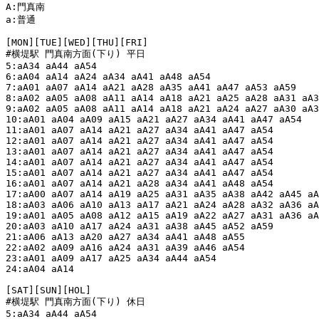
A:門真南

a:普通

[MON][TUE][WED][THU][FRI]

#横堤駅 門真南方面(下り) 平日

5:aA34 aA44 aA54

6:aA04 aA14 aA24 aA34 aA41 aA48 aA54

7:aA01 aA07 aA14 aA21 aA28 aA35 aA41 aA47 aA53 aA59

8:aA02 aA05 aA08 aA11 aA14 aA18 aA21 aA25 aA28 aA31 aA3
9:aA02 aA05 aA08 aA11 aA14 aA18 aA21 aA24 aA27 aA30 aA3
10:aA01 aA04 aA09 aA15 aA21 aA27 aA34 aA41 aA47 aA54

11:aA01 aA07 aA14 aA21 aA27 aA34 aA41 aA47 aA54

12:aA01 aA07 aA14 aA21 aA27 aA34 aA41 aA47 aA54

13:aA01 aA07 aA14 aA21 aA27 aA34 aA41 aA47 aA54

14:aA01 aA07 aA14 aA21 aA27 aA34 aA41 aA47 aA54

15:aA01 aA07 aA14 aA21 aA27 aA34 aA41 aA47 aA54

16:aA01 aA07 aA14 aA21 aA28 aA34 aA41 aA48 aA54

17:aA00 aA07 aA14 aA19 aA25 aA31 aA35 aA38 aA42 aA45 aA
18:aA03 aA06 aA10 aA13 aA17 aA21 aA24 aA28 aA32 aA36 aA
19:aA01 aA05 aA08 aA12 aA15 aA19 aA22 aA27 aA31 aA36 aA
20:aA03 aA10 aA17 aA24 aA31 aA38 aA45 aA52 aA59

21:aA06 aA13 aA20 aA27 aA34 aA41 aA48 aA55

22:aA02 aA09 aA16 aA24 aA31 aA39 aA46 aA54

23:aA01 aA09 aA17 aA25 aA34 aA44 aA54

24:aA04 aA14

[SAT][SUN][HOL]

#横堤駅 門真南方面(下り) 休日

5:aA34 aA44 aA54
