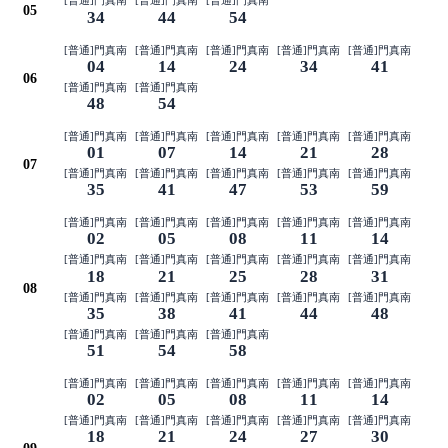
[普通]門真南
[普通]門真南
[普通]門真南
05
34
44
54
[普通]門真南
[普通]門真南
[普通]門真南
[普通]門真南
[普通]門真南
04
14
24
34
41
06
[普通]門真南
[普通]門真南
48
54
[普通]門真南
[普通]門真南
[普通]門真南
[普通]門真南
[普通]門真南
01
07
14
21
28
07
[普通]門真南
[普通]門真南
[普通]門真南
[普通]門真南
[普通]門真南
35
41
47
53
59
[普通]門真南
[普通]門真南
[普通]門真南
[普通]門真南
[普通]門真南
02
05
08
11
14
[普通]門真南
[普通]門真南
[普通]門真南
[普通]門真南
[普通]門真南
18
21
25
28
31
08
[普通]門真南
[普通]門真南
[普通]門真南
[普通]門真南
[普通]門真南
35
38
41
44
48
[普通]門真南
[普通]門真南
[普通]門真南
51
54
58
[普通]門真南
[普通]門真南
[普通]門真南
[普通]門真南
[普通]門真南
02
05
08
11
14
[普通]門真南
[普通]門真南
[普通]門真南
[普通]門真南
[普通]門真南
18
21
24
27
30