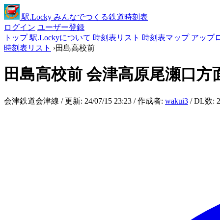
駅
.Locky
みんなでつくる鉄道時刻表
ログイン
ユーザー登録
トップ
駅.Lockyについて
時刻表リスト
時刻表マップ
アップ
時刻表リスト
›
田島高校前
田島高校前
会津高原尾瀬口方
会津鉄道会津線 / 更新: 24/07/15 23:23 / 作成者:
wakui3
/ DL数: 