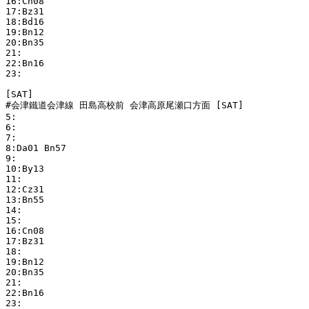
16:Cn08 

17:Bz31 

18:Bd16 

19:Bn12 

20:Bn35 

21:

22:Bn16 

23:

[SAT]

#会津鐵道会津線 田島高校前 会津高原尾瀬口方面 [SAT]

5:

6:

7:

8:Da01 Bn57 

9:

10:By13 

11:

12:Cz31 

13:Bn55 

14:

15:

16:Cn08 

17:Bz31 

18:

19:Bn12 

20:Bn35 

21:

22:Bn16 

23:
