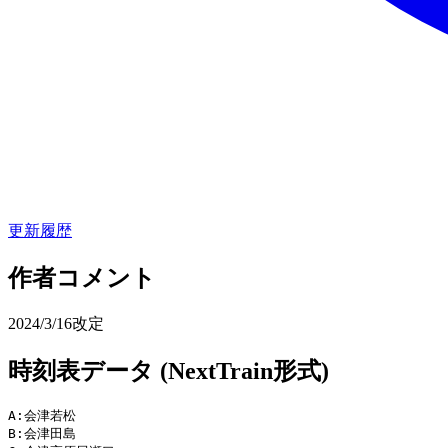
更新履歴
作者コメント
2024/3/16改定
時刻表データ (NextTrain形式)
A:会津若松

B:会津田島
