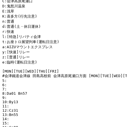
C:会津高原尾瀬口

D:鬼怒川温泉

E:浅草

K:喜多方(行先注意)

n:普通

d:普通(土・休日運休)

r:快速

l:[特急]リバティ会津

t:お座トロ展望列車(運転日注意)

a:AIZUマウントエクスプレス

y:[快速]リレー

z:[普通]リレー

e:臨時(運転日注意)

[MON][TUE][WED][THU][FRI]

#会津鐵道会津線 田島高校前 会津高原尾瀬口方面 [MON][TUE][WED][THU
5:

6:

7:

8:Da01 Bn57 

9:

10:By13 

11:

12:Cz31 

13:Bn55 

14:

15:
