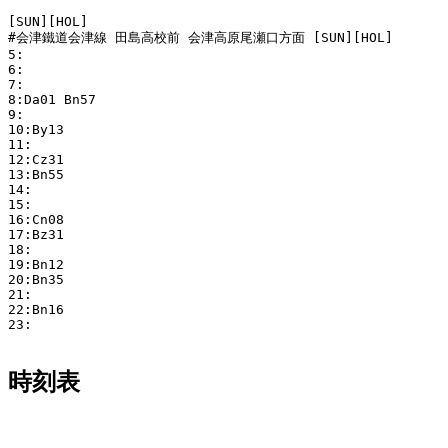
[SUN][HOL]

#会津鐵道会津線 田島高校前 会津高原尾瀬口方面 [SUN][HOL]

5:

6:

7:

8:Da01 Bn57 

9:

10:By13 

11:

12:Cz31 

13:Bn55 

14:

15:

16:Cn08 

17:Bz31 

18:

19:Bn12 

20:Bn35 

21:

22:Bn16 

23:

時刻表
平日