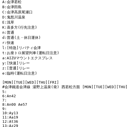
A:会津若松

B:会津田島

C:会津高原尾瀬口

D:鬼怒川温泉

E:浅草

K:喜多方(行先注意)

n:普通

d:普通(土・休日運休)

r:快速

l:[特急]リバティ会津

t:お座トロ展望列車(運転日注意)

a:AIZUマウントエクスプレス

y:[快速]リレー

z:[普通]リレー

e:臨時(運転日注意)

[MON][TUE][WED][THU][FRI]

#会津鐵道会津線 湯野上温泉(発) 西若松方面 [MON][TUE][WED][THU][
5:

6:An42 

7:

8:An00 Ae57 

9:

10:Ay13 

11:Aa19 

12:At36 

13:Az29 
