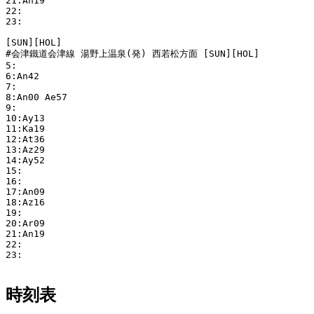
21:An19 

22:

23:

[SUN][HOL]

#会津鐵道会津線 湯野上温泉(発) 西若松方面 [SUN][HOL]

5:

6:An42 

7:

8:An00 Ae57 

9:

10:Ay13 

11:Ka19 

12:At36 

13:Az29 

14:Ay52 

15:

16:

17:An09 

18:Az16 

19:

20:Ar09 

21:An19 

22:

23:

時刻表