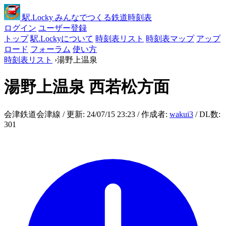
駅
.Locky
みんなでつくる鉄道時刻表
ログイン
ユーザー登録
トップ
駅.Lockyについて
時刻表リスト
時刻表マップ
アップ
ロード
フォーラム
使い方
時刻表リスト
›
湯野上温泉
湯野上温泉
西若松方面
会津鉄道会津線 / 更新: 24/07/15 23:23 / 作成者:
wakui3
/ DL数:
301