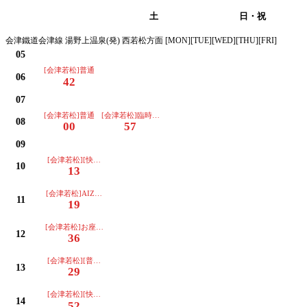
平日
土
日・祝
会津鐵道会津線 湯野上温泉(発) 西若松方面 [MON][TUE][WED][THU][FRI]
05
[会津若松]普通
06
42
07
[会津若松]普通
[会津若松]臨時(運転日注意)
08
00
57
09
[会津若松][快速]リレー
10
13
[会津若松]AIZUマウントエクスプレス
11
19
[会津若松]お座トロ展望列車(運転日注意)
12
36
[会津若松][普通]リレー
13
29
[会津若松][快速]リレー
14
52