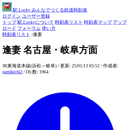
駅
.Locky
みんなでつくる鉄道時刻表
ログイン
ユーザー登録
トップ
駅.Lockyについて
時刻表リスト
時刻表マップ
アップ
ロード
フォーラム
使い方
時刻表リスト
›
逢妻
逢妻
名古屋・岐阜方面
JR東海道本線(浜松～岐阜) / 更新: 25/01/13 05:52 / 作成者:
sumikichi2
/ DL数: 1964