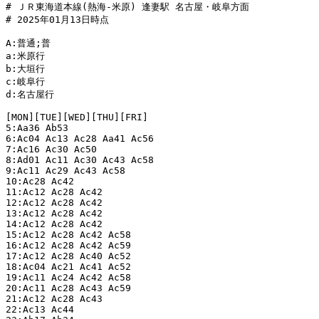
# ＪＲ東海道本線(熱海-米原) 逢妻駅 名古屋・岐阜方面

# 2025年01月13日時点

A:普通;普

a:米原行

b:大垣行

c:岐阜行

d:名古屋行

[MON][TUE][WED][THU][FRI]

5:Aa36 Ab53

6:Ac04 Ac13 Ac28 Aa41 Ac56

7:Ac16 Ac30 Ac50

8:Ad01 Ac11 Ac30 Ac43 Ac58

9:Ac11 Ac29 Ac43 Ac58

10:Ac28 Ac42

11:Ac12 Ac28 Ac42

12:Ac12 Ac28 Ac42

13:Ac12 Ac28 Ac42

14:Ac12 Ac28 Ac42

15:Ac12 Ac28 Ac42 Ac58

16:Ac12 Ac28 Ac42 Ac59

17:Ac12 Ac28 Ac40 Ac52

18:Ac04 Ac21 Ac41 Ac52

19:Ac11 Ac24 Ac42 Ac58

20:Ac11 Ac28 Ac43 Ac59

21:Ac12 Ac28 Ac43

22:Ac13 Ac44
