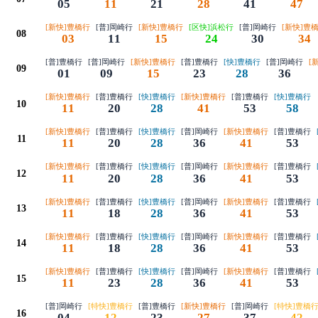
05
11
21
28
41
47
[新快]豊橋行
[普]岡崎行
[新快]豊橋行
[区快]浜松行
[普]岡崎行
[新快]豊
08
03
11
15
24
30
34
[普]豊橋行
[普]岡崎行
[新快]豊橋行
[普]豊橋行
[快]豊橋行
[普]岡崎行
[
09
01
09
15
23
28
36
[新快]豊橋行
[普]豊橋行
[快]豊橋行
[新快]豊橋行
[普]豊橋行
[快]豊橋行
10
11
20
28
41
53
58
[新快]豊橋行
[普]豊橋行
[快]豊橋行
[普]岡崎行
[新快]豊橋行
[普]豊橋行
11
11
20
28
36
41
53
[新快]豊橋行
[普]豊橋行
[快]豊橋行
[普]岡崎行
[新快]豊橋行
[普]豊橋行
12
11
20
28
36
41
53
[新快]豊橋行
[普]豊橋行
[快]豊橋行
[普]岡崎行
[新快]豊橋行
[普]豊橋行
13
11
18
28
36
41
53
[新快]豊橋行
[普]豊橋行
[快]豊橋行
[普]岡崎行
[新快]豊橋行
[普]豊橋行
14
11
18
28
36
41
53
[新快]豊橋行
[普]豊橋行
[快]豊橋行
[普]岡崎行
[新快]豊橋行
[普]豊橋行
15
11
23
28
36
41
53
[普]岡崎行
[特快]豊橋行
[普]豊橋行
[新快]豊橋行
[普]岡崎行
[特快]豊橋
16
04
12
23
27
37
42