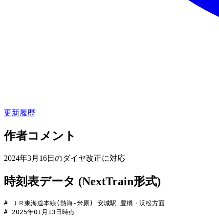
更新履歴
作者コメント
2024年3月16日のダイヤ改正に対応
時刻表データ (NextTrain形式)
# ＪＲ東海道本線(熱海-米原) 安城駅 豊橋・浜松方面

# 2025年01月13日時点
