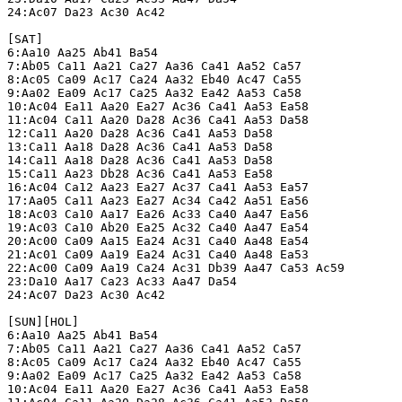
24:Ac07 Da23 Ac30 Ac42

[SAT]

6:Aa10 Aa25 Ab41 Ba54

7:Ab05 Ca11 Aa21 Ca27 Aa36 Ca41 Aa52 Ca57

8:Ac05 Ca09 Ac17 Ca24 Aa32 Eb40 Ac47 Ca55

9:Aa02 Ea09 Ac17 Ca25 Aa32 Ea42 Aa53 Ca58

10:Ac04 Ea11 Aa20 Ea27 Ac36 Ca41 Aa53 Ea58

11:Ac04 Ca11 Aa20 Da28 Ac36 Ca41 Aa53 Da58

12:Ca11 Aa20 Da28 Ac36 Ca41 Aa53 Da58

13:Ca11 Aa18 Da28 Ac36 Ca41 Aa53 Da58

14:Ca11 Aa18 Da28 Ac36 Ca41 Aa53 Da58

15:Ca11 Aa23 Db28 Ac36 Ca41 Aa53 Ea58

16:Ac04 Ca12 Aa23 Ea27 Ac37 Ca41 Aa53 Ea57

17:Aa05 Ca11 Aa23 Ea27 Ac34 Ca42 Aa51 Ea56

18:Ac03 Ca10 Aa17 Ea26 Ac33 Ca40 Aa47 Ea56

19:Ac03 Ca10 Ab20 Ea25 Ac32 Ca40 Aa47 Ea54

20:Ac00 Ca09 Aa15 Ea24 Ac31 Ca40 Aa48 Ea54

21:Ac01 Ca09 Aa19 Ea24 Ac31 Ca40 Aa48 Ea53

22:Ac00 Ca09 Aa19 Ca24 Ac31 Db39 Aa47 Ca53 Ac59

23:Da10 Aa17 Ca23 Ac33 Aa47 Da54

24:Ac07 Da23 Ac30 Ac42

[SUN][HOL]

6:Aa10 Aa25 Ab41 Ba54

7:Ab05 Ca11 Aa21 Ca27 Aa36 Ca41 Aa52 Ca57

8:Ac05 Ca09 Ac17 Ca24 Aa32 Eb40 Ac47 Ca55

9:Aa02 Ea09 Ac17 Ca25 Aa32 Ea42 Aa53 Ca58

10:Ac04 Ea11 Aa20 Ea27 Ac36 Ca41 Aa53 Ea58
