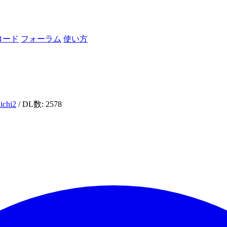
ロード
フォーラム
使い方
ichi2
/ DL数: 2578