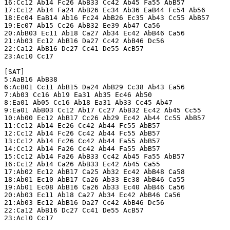
16:Cc12 Ab14 Fc26 AbB33 Cc42 Ab45 Fa55 AbB57

17:Cc12 Ab14 Fa24 AbB26 Ec34 Ab36 EaB44 Fc54 Ab56

18:Ec04 EaB14 Ab16 Fc24 AbB26 Ec35 Ab43 Cc55 AbB57

19:Ec07 Ab15 Cc26 AbB32 Ee39 Ab47 Ca56

20:AbB03 Ec11 Ab18 Ca27 Ab34 Ec42 AbB46 Ca56

21:Ab03 Ec12 AbB16 Da27 Cc42 AbB46 Dc56

22:Ca12 AbB16 Dc27 Cc41 De55 AcB57

23:Ac10 Cc17

[SAT]

5:AaB16 AbB38

6:AcB01 Cc11 AbB15 Da24 AbB29 Cc38 Ab43 Ea56

7:Ab03 Cc16 Ab19 Ea31 Ab35 Ec46 Ab50

8:Ea01 Ab05 Cc16 Ab18 Ea31 Ab33 Cc45 Ab47

9:Ea01 AbB03 Cc12 Ab17 Cc27 AbB32 Ec42 Ab45 Cc55

10:Ab00 Ec12 AbB17 Cc26 Ab29 Ec42 Ab44 Cc55 AbB57

11:Cc12 Ab14 Ec26 Cc42 Ab44 Fc55 AbB57

12:Cc12 Ab14 Fc26 Cc42 Ab44 Fc55 AbB57

13:Cc12 Ab14 Fc26 Cc42 Ab44 Fa55 AbB57

14:Cc12 Ab14 Fa26 Cc42 Ab44 Fa55 AbB57

15:Cc12 Ab14 Fa26 AbB33 Cc42 Ab45 Fa55 AbB57

16:Cc12 Ab14 Ca26 AbB33 Ec42 Ab45 Ca55

17:Ab02 Ec12 AbB17 Ca25 Ab32 Ec42 AbB48 Ca58

18:Ab01 Ec10 AbB17 Ca26 Ab33 Ec38 AbB46 Ca55

19:Ab01 Ec08 AbB16 Ca26 Ab33 Ec40 AbB46 Ca56

20:Ab03 Ec11 Ab18 Ca27 Ab34 Ec42 AbB46 Ca56

21:Ab03 Ec12 AbB16 Da27 Cc42 AbB46 Dc56

22:Ca12 AbB16 Dc27 Cc41 De55 AcB57

23:Ac10 Cc17
