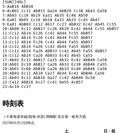
[SUN][HOL]

5:AaB16 AbB38

6:AcB01 Cc11 AbB15 Da24 AbB29 Cc38 Ab43 Ea56

7:Ab03 Cc16 Ab19 Ea31 Ab35 Ec46 Ab50

8:Ea01 Ab05 Cc16 Ab18 Ea31 Ab33 Cc45 Ab47

9:Ea01 AbB03 Cc12 Ab17 Cc27 AbB32 Ec42 Ab45 Cc55

10:Ab00 Ec12 AbB17 Cc26 Ab29 Ec42 Ab44 Cc55 AbB57

11:Cc12 Ab14 Ec26 Cc42 Ab44 Fc55 AbB57

12:Cc12 Ab14 Fc26 Cc42 Ab44 Fc55 AbB57

13:Cc12 Ab14 Fc26 Cc42 Ab44 Fa55 AbB57

14:Cc12 Ab14 Fa26 Cc42 Ab44 Fa55 AbB57

15:Cc12 Ab14 Fa26 AbB33 Cc42 Ab45 Fa55 AbB57

16:Cc12 Ab14 Ca26 AbB33 Ec42 Ab45 Ca55

17:Ab02 Ec12 AbB17 Ca25 Ab32 Ec42 AbB48 Ca58

18:Ab01 Ec10 AbB17 Ca26 Ab33 Ec38 AbB46 Ca55

19:Ab01 Ec08 AbB16 Ca26 Ab33 Ec40 AbB46 Ca56

20:Ab03 Ec11 Ab18 Ca27 Ab34 Ec42 AbB46 Ca56

21:Ab03 Ec12 AbB16 Da27 Cc42 AbB46 Dc56

22:Ca12 AbB16 Dc27 Cc41 De55 AcB57

23:Ac10 Cc17

時刻表
ＪＲ東海道本線(熱海-米原) 岡崎駅 名古屋・岐阜方面
2025年01月13日時点
平日
土
日・祝