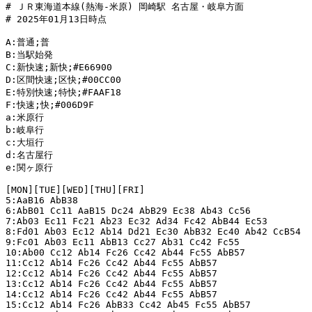
# ＪＲ東海道本線(熱海-米原) 岡崎駅 名古屋・岐阜方面

# 2025年01月13日時点

A:普通;普

B:当駅始発

C:新快速;新快;#E66900

D:区間快速;区快;#00CC00

E:特別快速;特快;#FAAF18

F:快速;快;#006D9F

a:米原行

b:岐阜行

c:大垣行

d:名古屋行

e:関ヶ原行

[MON][TUE][WED][THU][FRI]

5:AaB16 AbB38

6:AbB01 Cc11 AaB15 Dc24 AbB29 Ec38 Ab43 Cc56

7:Ab03 Ec11 Fc21 Ab23 Ec32 Ad34 Fc42 AbB44 Ec53

8:Fd01 Ab03 Ec12 Ab14 Dd21 Ec30 AbB32 Ec40 Ab42 CcB54

9:Fc01 Ab03 Ec11 AbB13 Cc27 Ab31 Cc42 Fc55

10:Ab00 Cc12 Ab14 Fc26 Cc42 Ab44 Fc55 AbB57

11:Cc12 Ab14 Fc26 Cc42 Ab44 Fc55 AbB57

12:Cc12 Ab14 Fc26 Cc42 Ab44 Fc55 AbB57

13:Cc12 Ab14 Fc26 Cc42 Ab44 Fc55 AbB57

14:Cc12 Ab14 Fc26 Cc42 Ab44 Fc55 AbB57

15:Cc12 Ab14 Fc26 AbB33 Cc42 Ab45 Fc55 AbB57
