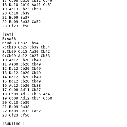
17:Cb08 Dd10 Cb32 Cb49

18:Da10 Cb19 Aa41 Cb51

19:Aa13 Cb23 Cb50

20:Cb10 Cb39

21:Bd09 Ba37

22:Ba09 Be33 Ca52

23:Cf23 Cf50

[SAT]

5:Aa56

6:Bd03 Cb32 Cb54

7:Cb10 Cb25 Cb39 Cb54

8:Cb09 Cb15 Aa30 Cb42

9:Cb09 Aa12 Cb27 Cb53

10:Aa12 Cb20 Cb49

11:Aa00 Cb20 Cb49

12:Da12 Cb20 Cb49

13:Da12 Cb20 Cb49

14:Dd12 Cb20 Cb49

15:Dd12 Cb20 Cb49

16:Ad12 Cb20 Cb38

17:Cb08 Ad11 Cb37

18:Cb09 Ad12 Cb35 Ad41

19:Cb09 Ad12 Cb34 Cb50

20:Cb10 Cb39

21:Bd09 Ba38

22:Ba09 Be33 Ca52

23:Cf23 Cf50

[SUN][HOL]
