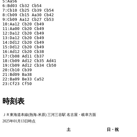
5:Aa56

6:Bd03 Cb32 Cb54

7:Cb10 Cb25 Cb39 Cb54

8:Cb09 Cb15 Aa30 Cb42

9:Cb09 Aa12 Cb27 Cb53

10:Aa12 Cb20 Cb49

11:Aa00 Cb20 Cb49

12:Da12 Cb20 Cb49

13:Da12 Cb20 Cb49

14:Dd12 Cb20 Cb49

15:Dd12 Cb20 Cb49

16:Ad12 Cb20 Cb38

17:Cb08 Ad11 Cb37

18:Cb09 Ad12 Cb35 Ad41

19:Cb09 Ad12 Cb34 Cb50

20:Cb10 Cb39

21:Bd09 Ba38

22:Ba09 Be33 Ca52

23:Cf23 Cf50

時刻表
ＪＲ東海道本線(熱海-米原) 三河三谷駅 名古屋・岐阜方面
2025年01月13日時点
平日
土
日・祝