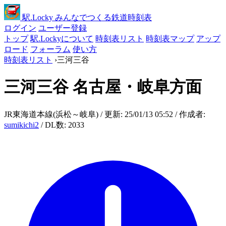
駅
.Locky
みんなでつくる鉄道時刻表
ログイン
ユーザー登録
トップ
駅.Lockyについて
時刻表リスト
時刻表マップ
アップ
ロード
フォーラム
使い方
時刻表リスト
›
三河三谷
三河三谷
名古屋・岐阜方面
JR東海道本線(浜松～岐阜) / 更新: 25/01/13 05:52 / 作成者:
sumikichi2
/ DL数: 2033