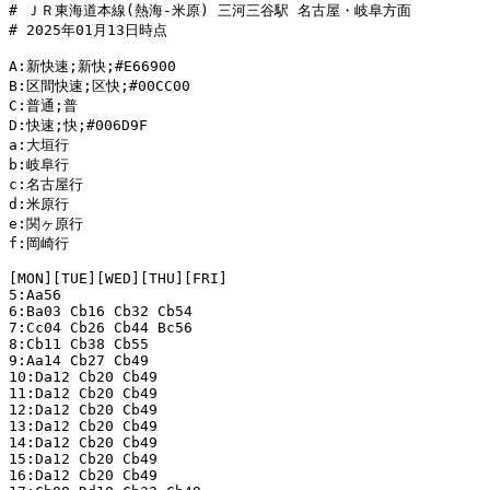
# ＪＲ東海道本線(熱海-米原) 三河三谷駅 名古屋・岐阜方面

# 2025年01月13日時点

A:新快速;新快;#E66900

B:区間快速;区快;#00CC00

C:普通;普

D:快速;快;#006D9F

a:大垣行

b:岐阜行

c:名古屋行

d:米原行

e:関ヶ原行

f:岡崎行

[MON][TUE][WED][THU][FRI]

5:Aa56

6:Ba03 Cb16 Cb32 Cb54

7:Cc04 Cb26 Cb44 Bc56

8:Cb11 Cb38 Cb55

9:Aa14 Cb27 Cb49

10:Da12 Cb20 Cb49

11:Da12 Cb20 Cb49

12:Da12 Cb20 Cb49

13:Da12 Cb20 Cb49

14:Da12 Cb20 Cb49

15:Da12 Cb20 Cb49

16:Da12 Cb20 Cb49
