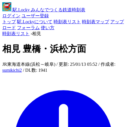
駅
.Locky
みんなでつくる鉄道時刻表
ログイン
ユーザー登録
トップ
駅.Lockyについて
時刻表リスト
時刻表マップ
アップ
ロード
フォーラム
使い方
時刻表リスト
›
相見
相見
豊橋・浜松方面
JR東海道本線(浜松～岐阜) / 更新: 25/01/13 05:52 / 作成者:
sumikichi2
/ DL数: 1941