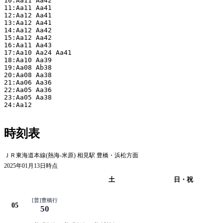
10:Aa11 Aa42

11:Aa11 Aa41

12:Aa12 Aa41

13:Aa12 Aa41

14:Aa12 Aa42

15:Aa12 Aa42

16:Aa11 Aa43

17:Aa10 Aa24 Aa41

18:Aa10 Aa39

19:Aa08 Ab38

20:Aa08 Aa38

21:Aa06 Aa36

22:Aa05 Aa36

23:Aa05 Aa38

24:Aa12

時刻表
ＪＲ東海道本線(熱海-米原) 相見駅 豊橋・浜松方面
2025年01月13日時点
平日
土
日・祝
[普]豊橋行
05
50