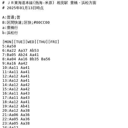
# ＪＲ東海道本線(熱海-米原) 相見駅 豊橋・浜松方面

# 2025年01月13日時点

A:普通;普

B:区間快速;区快;#00CC00

a:豊橋行

b:浜松行

[MON][TUE][WED][THU][FRI]

5:Aa50

6:Aa22 Aa37 Ab53

7:Ba05 Ab24 Aa41

8:Aa04 Aa16 Bb35 Ba56

9:Aa16 Aa42

10:Aa11 Aa41

11:Aa11 Aa41

12:Aa12 Aa41

13:Aa12 Aa41

14:Aa12 Aa42

15:Aa12 Aa42

16:Aa11 Aa43

17:Aa11 Aa43

18:Aa12 Aa41

19:Aa12 Ab41

20:Aa12 Aa38

21:Aa06 Aa36

22:Aa05 Aa36

23:Aa05 Aa38

24:Aa12
