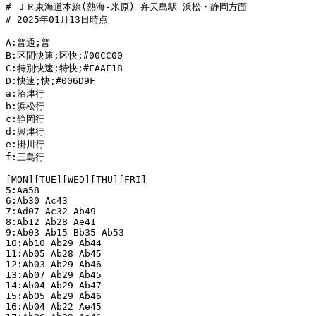
# ＪＲ東海道本線(熱海-米原) 弁天島駅 浜松・静岡方面

# 2025年01月13日時点

A:普通;普

B:区間快速;区快;#00CC00

C:特別快速;特快;#FAAF18

D:快速;快;#006D9F

a:沼津行

b:浜松行

c:静岡行

d:興津行

e:掛川行

f:三島行

[MON][TUE][WED][THU][FRI]

5:Aa58

6:Ab30 Ac43

7:Ad07 Ac32 Ab49

8:Ab12 Ab28 Ae41

9:Ab03 Ab15 Bb35 Ab53

10:Ab10 Ab29 Ab44

11:Ab05 Ab28 Ab45

12:Ab03 Ab29 Ab46

13:Ab07 Ab29 Ab45

14:Ab04 Ab29 Ab47

15:Ab05 Ab29 Ab46

16:Ab04 Ab22 Ae45
