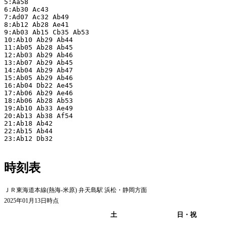
5:Aa58

6:Ab30 Ac43

7:Ad07 Ac32 Ab49

8:Ab12 Ab28 Ae41

9:Ab03 Ab15 Cb35 Ab53

10:Ab10 Ab29 Ab44

11:Ab05 Ab28 Ab45

12:Ab03 Ab29 Ab46

13:Ab07 Ab29 Ab45

14:Ab04 Ab29 Ab47

15:Ab05 Ab29 Ab46

16:Ab04 Db22 Ae45

17:Ab06 Ab29 Ae46

18:Ab06 Ab28 Ab53

19:Ab10 Ab33 Ae49

20:Ab13 Ab38 Af54

21:Ab18 Ab42

22:Ab15 Ab44

23:Ab12 Db32

時刻表
ＪＲ東海道本線(熱海-米原) 弁天島駅 浜松・静岡方面
2025年01月13日時点
平日
土
日・祝