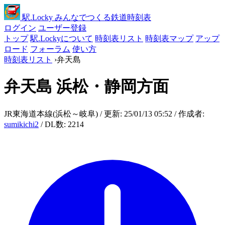
駅
.Locky
みんなでつくる鉄道時刻表
ログイン
ユーザー登録
トップ
駅.Lockyについて
時刻表リスト
時刻表マップ
アップ
ロード
フォーラム
使い方
時刻表リスト
›
弁天島
弁天島
浜松・静岡方面
JR東海道本線(浜松～岐阜) / 更新: 25/01/13 05:52 / 作成者:
sumikichi2
/ DL数: 2214