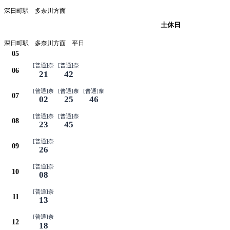
深日町駅 多奈川方面
平日
土休日
深日町駅 多奈川方面 平日
05
[普通]奈
[普通]奈
06
21
42
[普通]奈
[普通]奈
[普通]奈
07
02
25
46
[普通]奈
[普通]奈
08
23
45
[普通]奈
09
26
[普通]奈
10
08
[普通]奈
11
13
[普通]奈
12
18