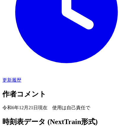
更新履歴
作者コメント
令和6年12月21日現在 使用は自己責任で
時刻表データ (NextTrain形式)