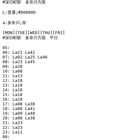
#深日町駅　多奈川方面

L:普通;#000000

a:多奈川;奈

[MON][TUE][WED][THU][FRI]

#深日町駅　多奈川方面　平日

05: 

06: La21 La42

07: La02 La25 La46

08: La23 La45

09: La26

10: La08 

11: La13

12: La18 

13: La18 

14: La18 

15: La18 

16: La18

17: La08 La38 

18: La08 La41

19: La09 La40

20: La08 La38

21: La23

22: La23

23: La11

00: 
