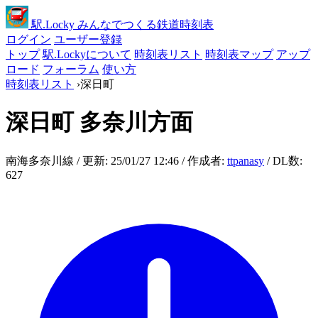
駅
.Locky
みんなでつくる鉄道時刻表
ログイン
ユーザー登録
トップ
駅.Lockyについて
時刻表リスト
時刻表マップ
アップ
ロード
フォーラム
使い方
時刻表リスト
›
深日町
深日町
多奈川方面
南海多奈川線 / 更新: 25/01/27 12:46 / 作成者:
ttpanasy
/ DL数:
627