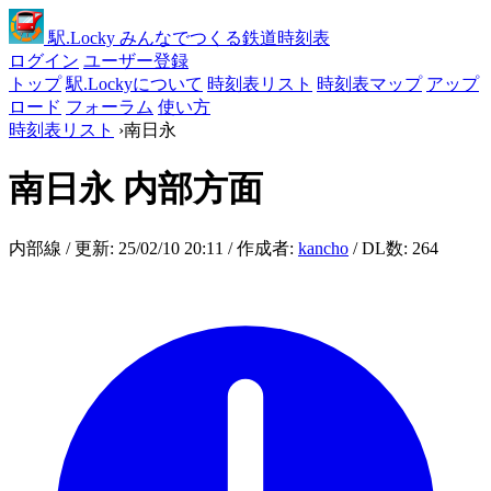
駅
.Locky
みんなでつくる鉄道時刻表
ログイン
ユーザー登録
トップ
駅.Lockyについて
時刻表リスト
時刻表マップ
アップ
ロード
フォーラム
使い方
時刻表リスト
›
南日永
南日永
内部方面
内部線 / 更新: 25/02/10 20:11 / 作成者:
kancho
/ DL数: 264