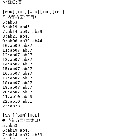
b:普通;普

[MON][TUE][WED][THU][FRI]

# 内部方面(平日)

5:ab53

6:ab19 ab45

7:ab14 ab37 ab59 

8:ab21 ab43

9:ab06 ab30 ab44

10:ab09 ab37

11:ab07 ab37

12:ab07 ab37

13:ab07 ab37

14:ab07 ab37

15:ab07 ab37

16:ab07 ab37

17:ab07 ab37

18:ab07 ab37

19:ab07 ab37

20:ab07 ab37

21:ab10 ab43

22:ab10 ab51

23:ab23

[SAT][SUN][HOL]

# 内部方面(土休日)

5:ab53

6:ab19 ab45

7:ab14 ab37 ab59 
