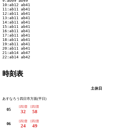
9:ab09 ab49

10:ab12 ab41

11:ab11 ab41

12:ab11 ab41

13:ab11 ab41

14:ab11 ab41

15:ab11 ab41

16:ab11 ab41

17:ab11 ab41

18:ab11 ab41

19:ab11 ab41

20:ab11 ab41

21:ab14 ab47

22:ab14 ab42

時刻表
平日
土休日
あすなろう四日市方面(平日)
[四]普
[四]普
05
32
58
[四]普
[四]普
06
24
49