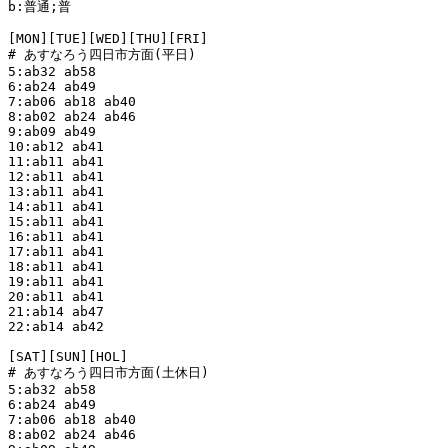
b:普通;普

[MON][TUE][WED][THU][FRI]

# あすなろう四日市方面(平日)

5:ab32 ab58

6:ab24 ab49

7:ab06 ab18 ab40 

8:ab02 ab24 ab46

9:ab09 ab49

10:ab12 ab41

11:ab11 ab41

12:ab11 ab41

13:ab11 ab41

14:ab11 ab41

15:ab11 ab41

16:ab11 ab41

17:ab11 ab41

18:ab11 ab41

19:ab11 ab41

20:ab11 ab41

21:ab14 ab47

22:ab14 ab42

[SAT][SUN][HOL]

# あすなろう四日市方面(土休日)

5:ab32 ab58

6:ab24 ab49

7:ab06 ab18 ab40 

8:ab02 ab24 ab46
