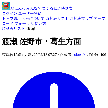
駅
.Locky
みんなでつくる鉄道時刻表
ログイン
ユーザー登録
トップ
駅.Lockyについて
時刻表リスト
時刻表マップ
アップ
ロード
フォーラム
使い方
時刻表リスト
›
渡瀬
渡瀬
佐野市・葛生方面
東武佐野線 / 更新: 25/02/18 07:27 / 作成者:
tobusuki
/ DL数: 406