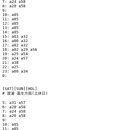
7: a24 a58

8: a20 a58

9:

10: a05

11: a05

12: a05

13: a05

14: a05

15: a03 a32

16: a00 a32

17: a02 a32

18: a02 a29 a56

19: a25 a54

20: a24 a57

21: a38

22: a25

23: a00 a34

0:

[SAT][SUN][HOL]

# 渡瀬 葛生方面(土休日)

5: a31 a57

6: a28 a58

7: a24 a58

8: a20 a58

9:

10: a05

11: a05
