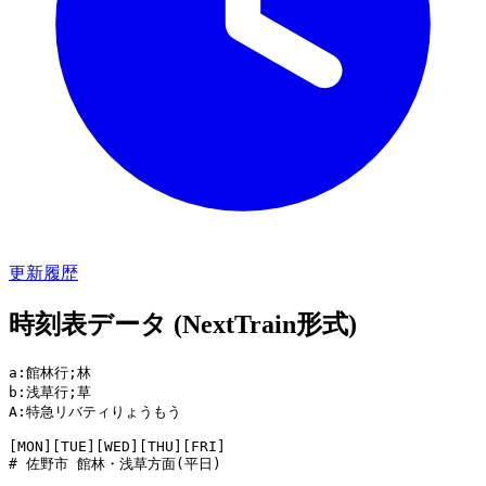
更新履歴
時刻表データ (NextTrain形式)
a:館林行;林

b:浅草行;草

A:特急リバティりょうもう

[MON][TUE][WED][THU][FRI]

# 佐野市 館林・浅草方面(平日)
