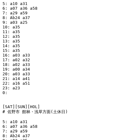
5: a10 a31

6: a07 a36 a58

7: a29 a59

8: Ab24 a37

9: a03 a25

10: a35

11: a35

12: a35

13: a35

14: a35

15: a35

16: a03 a33

17: a02 a32

18: a02 a33

19: a00 a34

20: a03 a33

21: a14 a41

22: a16 a51

23: a23

0:

[SAT][SUN][HOL]

# 佐野市 館林・浅草方面(土休日)

5: a10 a31

6: a07 a36 a58

7: a29 a59

8: Ab24 a37
