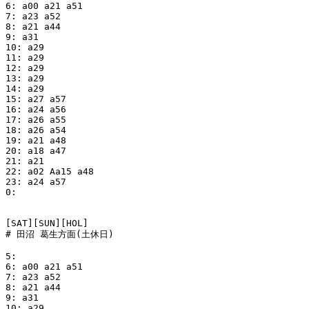
6: a00 a21 a51

7: a23 a52

8: a21 a44

9: a31

10: a29

11: a29

12: a29

13: a29

14: a29

15: a27 a57

16: a24 a56

17: a26 a55

18: a26 a54

19: a21 a48

20: a18 a47

21: a21

22: a02 Aa15 a48

23: a24 a57

0:

[SAT][SUN][HOL]

# 田沼 葛生方面(土休日)

5:

6: a00 a21 a51

7: a23 a52

8: a21 a44

9: a31

10: a29
