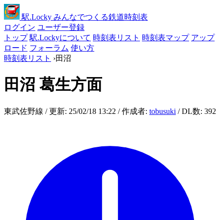
駅
.Locky
みんなでつくる鉄道時刻表
ログイン
ユーザー登録
トップ
駅.Lockyについて
時刻表リスト
時刻表マップ
アップ
ロード
フォーラム
使い方
時刻表リスト
›
田沼
田沼
葛生方面
東武佐野線 / 更新: 25/02/18 13:22 / 作成者:
tobusuki
/ DL数: 392