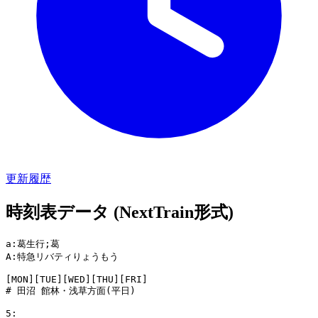
更新履歴
時刻表データ (NextTrain形式)
a:葛生行;葛

A:特急リバティりょうもう

[MON][TUE][WED][THU][FRI]

# 田沼 館林・浅草方面(平日)

5:
