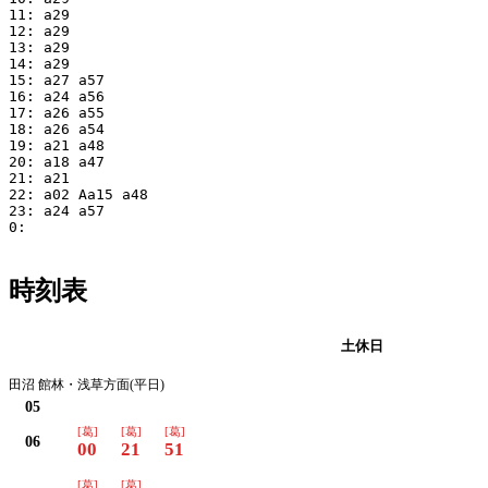
11: a29

12: a29

13: a29

14: a29

15: a27 a57

16: a24 a56

17: a26 a55

18: a26 a54

19: a21 a48

20: a18 a47

21: a21

22: a02 Aa15 a48

23: a24 a57

0:

時刻表
平日
土休日
田沼 館林・浅草方面(平日)
05
[葛]
[葛]
[葛]
06
00
21
51
[葛]
[葛]