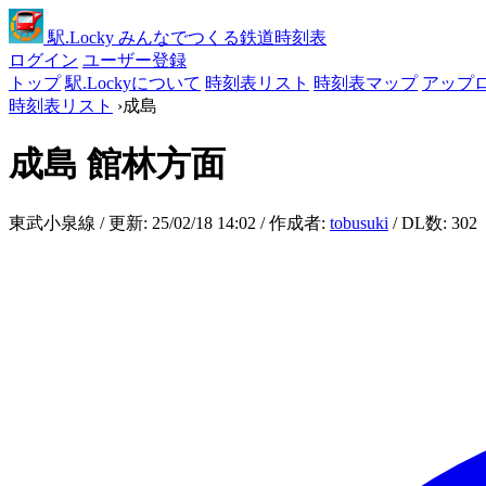
駅
.Locky
みんなでつくる鉄道時刻表
ログイン
ユーザー登録
トップ
駅.Lockyについて
時刻表リスト
時刻表マップ
アップ
時刻表リスト
›
成島
成島
館林方面
東武小泉線 / 更新: 25/02/18 14:02 / 作成者:
tobusuki
/ DL数: 302