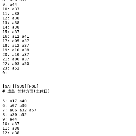
9: a44

10: a37

11: a38

12: a38

13: a38

14: a38

15: a37

16: a12 a41

17: a05 a37

18: a12 a37

19: a10 a38

20: a10 a37

21: a06 a37

22: a03 a50

23: a52

0:

[SAT][SUN][HOL]

# 成島 館林方面(土休日)

5: a17 a40

6: a07 a36

7: a06 a32 a57

8: a30 a52

9: a44

10: a37

11: a38

12: a38
