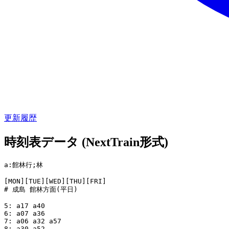
更新履歴
時刻表データ (NextTrain形式)
a:館林行;林

[MON][TUE][WED][THU][FRI]

# 成島 館林方面(平日)

5: a17 a40

6: a07 a36

7: a06 a32 a57

8: a30 a52
