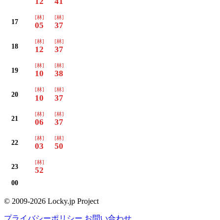
12
41
[林]
[林]
17
05
37
[林]
[林]
18
12
37
[林]
[林]
19
10
38
[林]
[林]
20
10
37
[林]
[林]
21
06
37
[林]
[林]
22
03
50
[林]
23
52
00
© 2009-2026 Locky.jp Project
プライバシーポリシー
お問い合わせ