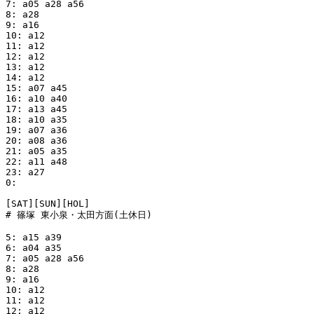
7: a05 a28 a56

8: a28

9: a16

10: a12

11: a12

12: a12

13: a12

14: a12

15: a07 a45

16: a10 a40

17: a13 a45

18: a10 a35

19: a07 a36

20: a08 a36

21: a05 a35

22: a11 a48

23: a27

0:

[SAT][SUN][HOL]

# 篠塚 東小泉・太田方面(土休日)

5: a15 a39

6: a04 a35

7: a05 a28 a56

8: a28

9: a16

10: a12

11: a12

12: a12
