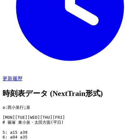
更新履歴
時刻表データ (NextTrain形式)
a:西小泉行;泉

[MON][TUE][WED][THU][FRI]

# 篠塚 東小泉・太田方面(平日)

5: a15 a39

6: a04 a35
