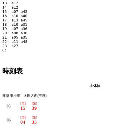
13: a12

14: a12

15: a07 a45

16: a10 a40

17: a13 a45

18: a10 a35

19: a07 a36

20: a08 a36

21: a05 a35

22: a11 a48

23: a27

0:

時刻表
平日
土休日
篠塚 東小泉・太田方面(平日)
[泉]
[泉]
05
15
39
[泉]
[泉]
06
04
35