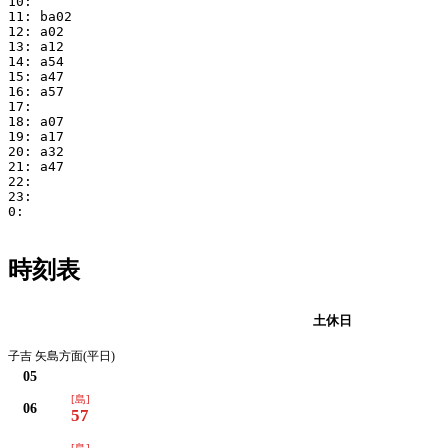
10:

11: ba02

12: a02

13: a12

14: a54

15: a47

16: a57

17:

18: a07

19: a17

20: a32

21: a47

22:

23:

0:

時刻表
平日
土休日
子吉 矢島方面(平日)
05
[島]
06
57
[島]