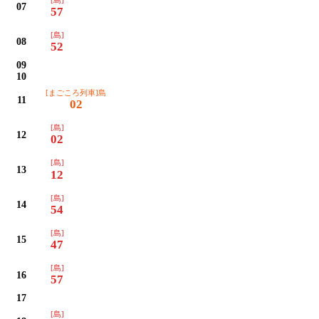
07
57
[島]
08
52
09
10
[まごころ列車]島
11
02
[島]
12
02
[島]
13
12
[島]
14
54
[島]
15
47
[島]
16
57
17
[島]