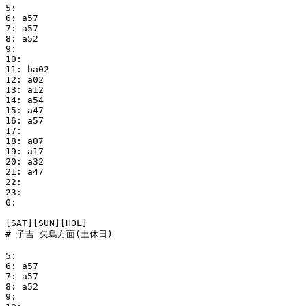
5:

6: a57

7: a57

8: a52

9:

10:

11: ba02

12: a02

13: a12

14: a54

15: a47

16: a57

17:

18: a07

19: a17

20: a32

21: a47

22:

23:

0:

[SAT][SUN][HOL]

# 子吉 矢島方面(土休日)

5:

6: a57

7: a57

8: a52

9:
