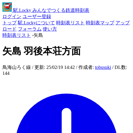
駅
.Locky
みんなでつくる鉄道時刻表
ログイン
ユーザー登録
トップ
駅.Lockyについて
時刻表リスト
時刻表マップ
アップ
ロード
フォーラム
使い方
時刻表リスト
›
矢島
矢島
羽後本荘方面
鳥海山ろく線 / 更新: 25/02/19 14:42 / 作成者:
tobusuki
/ DL数:
144