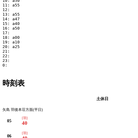
10: a50

11: a55

12:

13: a55

14: a47

15: a40

16: a50

17:

18: a00

19: a10

20: a25

21:

22:

23:

0:

時刻表
平日
土休日
矢島 羽後本荘方面(平日)
[羽]
05
40
[羽]
06