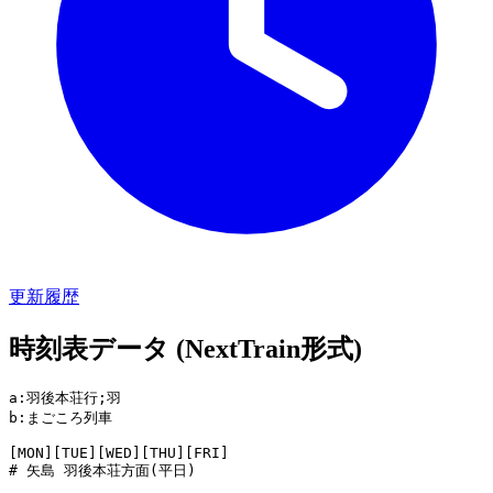
更新履歴
時刻表データ (NextTrain形式)
a:羽後本荘行;羽

b:まごころ列車

[MON][TUE][WED][THU][FRI]

# 矢島 羽後本荘方面(平日)
