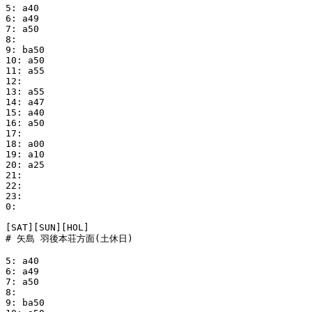
5: a40

6: a49

7: a50

8:

9: ba50

10: a50

11: a55

12:

13: a55

14: a47

15: a40

16: a50

17:

18: a00

19: a10

20: a25

21:

22:

23:

0:

[SAT][SUN][HOL]

# 矢島 羽後本荘方面(土休日)

5: a40

6: a49

7: a50

8:

9: ba50
