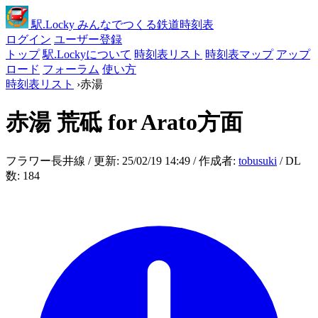
駅
.Locky
みんなでつくる鉄道時刻表
ログイン
ユーザー登録
トップ
駅.Lockyについて
時刻表リスト
時刻表マップ
アップ
ロード
フォーラム
使い方
時刻表リスト
›
赤湯
赤湯
荒砥 for Arato方面
フラワー長井線 / 更新: 25/02/19 14:49 / 作成者:
tobusuki
/ DL
数: 184