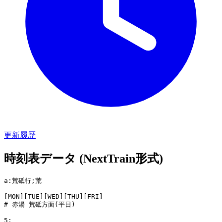
更新履歴
時刻表データ (NextTrain形式)
a:荒砥行;荒

[MON][TUE][WED][THU][FRI]

# 赤湯 荒砥方面(平日)

5:
