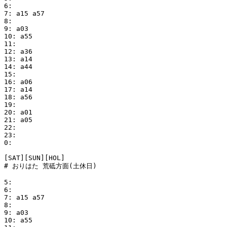
6:

7: a15 a57

8:

9: a03

10: a55

11:

12: a36

13: a14

14: a44

15:

16: a06

17: a14

18: a56

19:

20: a01

21: a05

22:

23:

0:

[SAT][SUN][HOL]

# おりはた 荒砥方面(土休日)

5:

6:

7: a15 a57

8:

9: a03

10: a55
