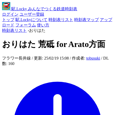
駅
.Locky
みんなでつくる鉄道時刻表
ログイン
ユーザー登録
トップ
駅.Lockyについて
時刻表リスト
時刻表マップ
アップ
ロード
フォーラム
使い方
時刻表リスト
›
おりはた
おりはた
荒砥 for Arato方面
フラワー長井線 / 更新: 25/02/19 15:08 / 作成者:
tobusuki
/ DL
数: 160