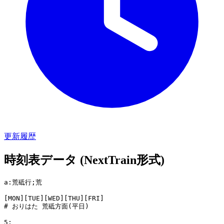
更新履歴
時刻表データ (NextTrain形式)
a:荒砥行;荒

[MON][TUE][WED][THU][FRI]

# おりはた 荒砥方面(平日)

5:
