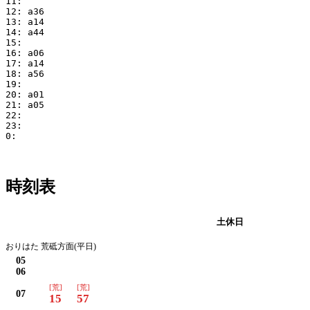
11:

12: a36

13: a14

14: a44

15:

16: a06

17: a14

18: a56

19:

20: a01

21: a05

22:

23:

0:

時刻表
平日
土休日
おりはた 荒砥方面(平日)
05
06
[荒]
[荒]
07
15
57