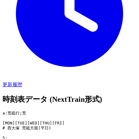
更新履歴
時刻表データ (NextTrain形式)
a:荒砥行;荒

[MON][TUE][WED][THU][FRI]

# 西大塚 荒砥方面(平日)

5:
