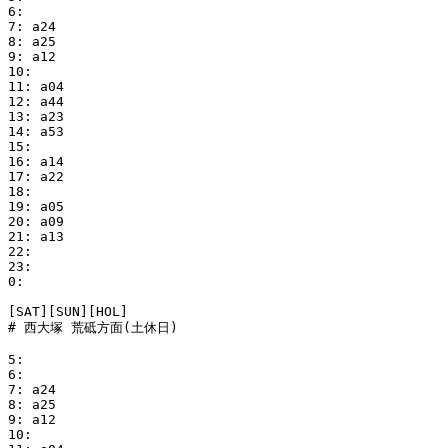
6:

7: a24

8: a25

9: a12

10:

11: a04

12: a44

13: a23

14: a53

15:

16: a14

17: a22

18:

19: a05

20: a09

21: a13

22:

23:

0:

[SAT][SUN][HOL]

# 西大塚 荒砥方面(土休日)

5:

6:

7: a24

8: a25

9: a12

10:
