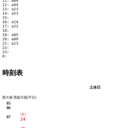
11: a04

12: a44

13: a23

14: a53

15:

16: a14

17: a22

18:

19: a05

20: a09

21: a13

22:

23:

0:

時刻表
平日
土休日
西大塚 荒砥方面(平日)
05
06
[荒]
07
24