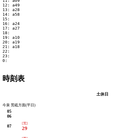
11: a09

12: a49

13: a28

14: a58

15:

16: a24

17: a27

18:

19: a10

20: a19

21: a18

22:

23:

0:

時刻表
平日
土休日
今泉 荒砥方面(平日)
05
06
[荒]
07
29