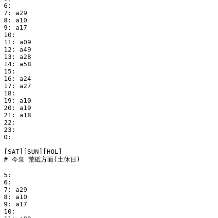
6:

7: a29

8: a10

9: a17

10:

11: a09

12: a49

13: a28

14: a58

15:

16: a24

17: a27

18:

19: a10

20: a19

21: a18

22:

23:

0:

[SAT][SUN][HOL]

# 今泉 荒砥方面(土休日)

5:

6:

7: a29

8: a10

9: a17

10:
