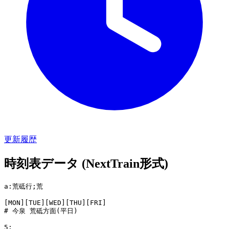
更新履歴
時刻表データ (NextTrain形式)
a:荒砥行;荒

[MON][TUE][WED][THU][FRI]

# 今泉 荒砥方面(平日)

5:
