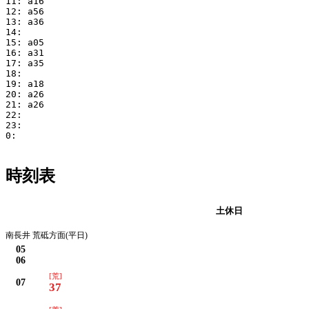
11: a16

12: a56

13: a36

14:

15: a05

16: a31

17: a35

18:

19: a18

20: a26

21: a26

22:

23:

0:

時刻表
平日
土休日
南長井 荒砥方面(平日)
05
06
[荒]
07
37