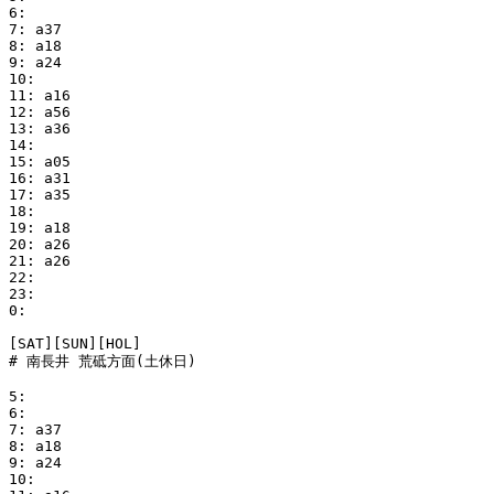
6:

7: a37

8: a18

9: a24

10:

11: a16

12: a56

13: a36

14:

15: a05

16: a31

17: a35

18:

19: a18

20: a26

21: a26

22:

23:

0:

[SAT][SUN][HOL]

# 南長井 荒砥方面(土休日)

5:

6:

7: a37

8: a18

9: a24

10:
