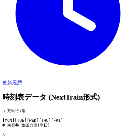
更新履歴
時刻表データ (NextTrain形式)
a:荒砥行;荒

[MON][TUE][WED][THU][FRI]

# 南長井 荒砥方面(平日)

5:
