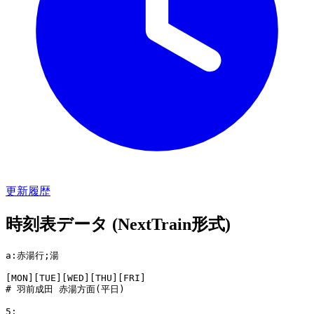
更新履歴
時刻表データ (NextTrain形式)
a:赤湯行;湯

[MON][TUE][WED][THU][FRI]

# 羽前成田 赤湯方面(平日)

5:
