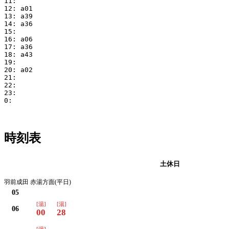
11:

12: a01

13: a39

14: a36

15:

16: a06

17: a36

18: a43

19:

20: a02

21:

22:

23:

0:

時刻表
平日
土休日
羽前成田 赤湯方面(平日)
05
[湯]
[湯]
06
00
28
[湯]