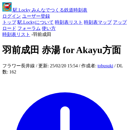
駅
.Locky
みんなでつくる鉄道時刻表
ログイン
ユーザー登録
トップ
駅.Lockyについて
時刻表リスト
時刻表マップ
アップ
ロード
フォーラム
使い方
時刻表リスト
›
羽前成田
羽前成田
赤湯 for Akayu方面
フラワー長井線 / 更新: 25/02/20 15:54 / 作成者:
tobusuki
/ DL
数: 162